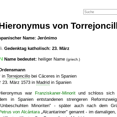
Hieronymus von Torrejoncil
spanischer Name: Jerónimo
Gedenktag katholisch: 23. März
Name bedeutet:
heiliger Name
(griech.)
Ordensmann
* in
Torrejoncillo
bei Cáceres in Spanien
†
23. März 1573
in
Madrid
in Spanien
Hieronymus war
Franziskaner-Minorit
und schloss sich 
dem in Spanien entstandenen strengeren Reformzwei
Unbeschuhten Minoriten
- später auch nach dem Grü
Petrus von Alcántara
Alcantariner
genannt - im damaligen,