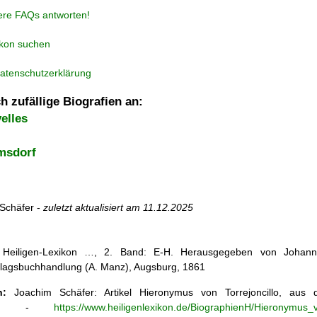
ere FAQs antworten!
ikon suchen
atenschutzerklärung
h zufällige Biografien an:
elles
msdorf
Schäfer -
zuletzt aktualisiert am
11.12.2025
s Heiligen-Lexikon …, 2. Band: E-H. Herausgegeben von Johann 
lagsbuchhandlung (A. Manz), Augsburg, 1861
n:
Joachim Schäfer: Artikel
Hieronymus von Torrejoncillo, au
n
-
https://www.heiligenlexikon.de/BiographienH/Hieronymus_v