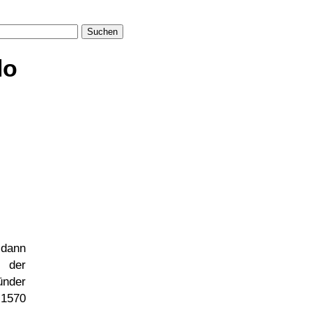
Suchen
lo
dann
g der
nder
 1570