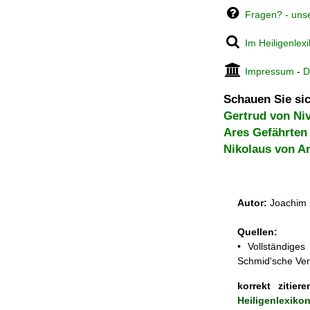
Fragen? - uns
Im Heiligenlex
Impressum
-
D
Schauen Sie sic
Gertrud von Niv
Ares Gefährten
Nikolaus von A
Autor:
Joachim 
Quellen:
• Vollständige
Schmid'sche Ver
korrekt zitiere
Heiligenlexiko