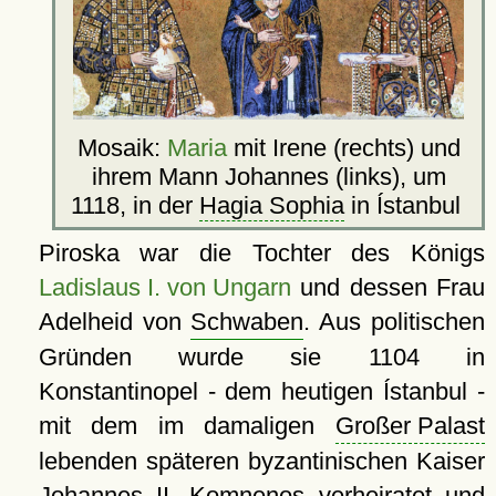
Mosaik:
Maria
mit Irene (rechts) und
ihrem Mann Johannes (links), um
1118, in der
Hagia Sophia
in Ístanbul
Piroska war die Tochter des Königs
Ladislaus I. von Ungarn
und dessen Frau
Adelheid von
Schwaben
. Aus politischen
Gründen wurde sie 1104 in
Konstantinopel - dem heutigen Ístanbul -
mit dem im damaligen
Großer Palast
lebenden späteren byzantinischen Kaiser
Johannes II. Komnenos verheiratet und