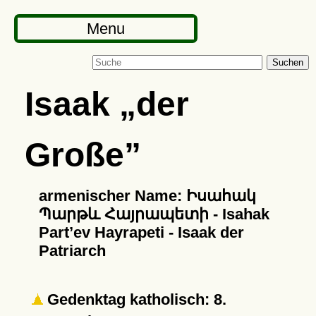
Menu
Suchen
Isaak
der
Große
armenischer Name: Իսահակ
Պարթև Հայրապետի - Isahak
Part’ev Hayrapeti - Isaak der
Patriarch
Gedenktag katholisch: 8.