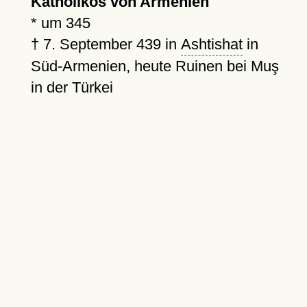
Katholikos von Armenien
*
um 345
†
7. September 439
in
Ashtishat
in
Süd-Armenien, heute Ruinen bei Muş
in der Türkei