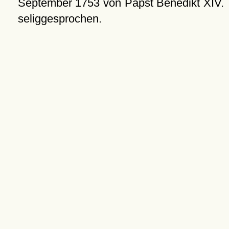
September 1753
von Papst Benedikt XIV.
seliggesprochen.