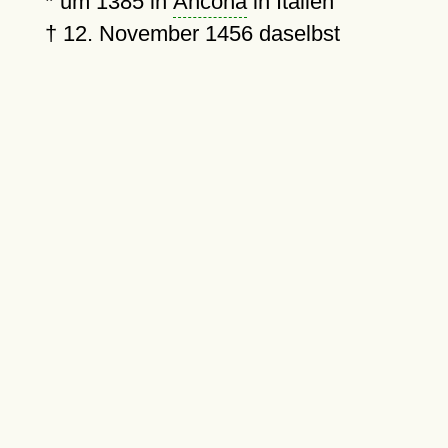
*
um 1385
in
Ancona
in Italien
†
12. November 1456
daselbst