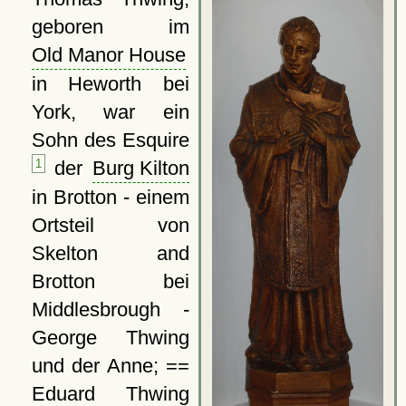
geboren im
Old Manor House
in Heworth bei
York, war ein
Sohn des Esquire
1
der
Burg Kilton
in Brotton - einem
Ortsteil von
Skelton and
Brotton bei
Middlesbrough -
George Thwing
und der Anne; ==
Eduard Thwing