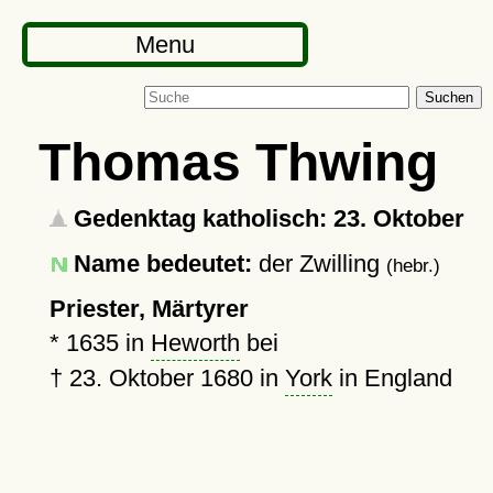
Menu
Suchen
Thomas Thwing
Gedenktag katholisch: 23. Oktober
Name bedeutet:
der Zwilling
(hebr.)
Priester, Märtyrer
*
1635
in
Heworth
bei
†
23. Oktober 1680
in
York
in England