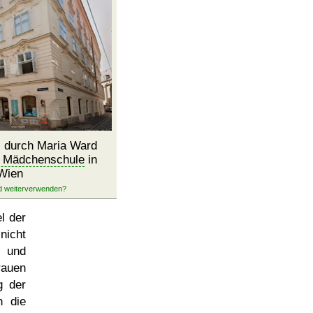
, durch Maria Ward
e Mädchenschule
in
Wien
l der
nicht
 und
rauen
g der
n die