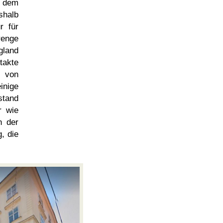
 dem
shalb
r für
renge
gland
takte
e von
inige
stand
r wie
n der
, die