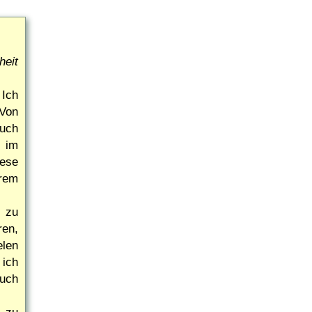
heit
 Ich
 Von
auch
 im
iese
rem
r zu
ren,
elen
 ich
uch