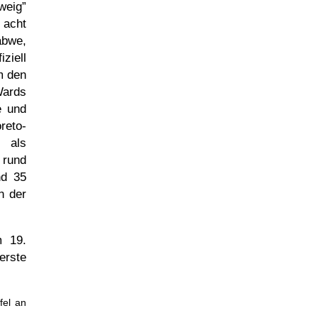
weig
 acht
abwe,
iziell
m den
ards
e und
reto-
 als
 rund
nd 35
n der
am
19.
erste
fel an