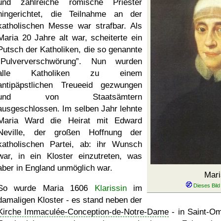
und zahlreiche römische Priester
hingerichtet, die Teilnahme an der
katholischen Messe war strafbar. Als
Maria 20 Jahre alt war, scheiterte ein
Putsch der Katholiken, die so genannte
Pulververschwörung
. Nun wurden
alle Katholiken zu einem
antipäpstlichen Treueeid gezwungen
und von Staatsämtern
ausgeschlossen. Im selben Jahr lehnte
Maria Ward die Heirat mit Edward
Neville, der großen Hoffnung der
katholischen Partei, ab: ihr Wunsch
war, in ein Kloster einzutreten, was
aber in England unmöglich war.
Mari
So wurde Maria 1606
Klarissin
im
damaligen Kloster - es stand neben der
Kirche Immaculée-Conception-de-Notre-Dame
- in Saint-Om