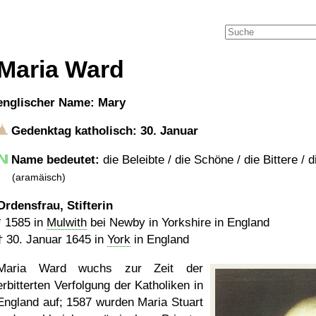
Maria Ward
englischer Name: Mary
Gedenktag katholisch: 30. Januar
Name bedeutet:
die Beleibte / die Schöne / die Bittere / 
(aramäisch)
Ordensfrau, Stifterin
*
1585
in
Mulwith
bei Newby in Yorkshire in England
†
30. Januar 1645
in
York
in England
Maria Ward wuchs zur Zeit der
erbitterten Verfolgung der Katholiken in
England auf; 1587 wurden Maria Stuart