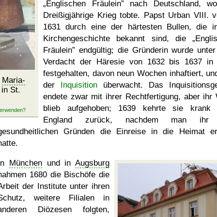
Englischen Fräulein
nach Deutschland, wo
Dreißigjährige Krieg tobte. Papst Urban VIII. v
1631 durch eine der härtesten Bullen, die i
Kirchengeschichte bekannt sind, die
Engli
Fräulein
endgültig; die Gründerin wurde unte
Verdacht der Häresie von 1632 bis 1637 i
festgehalten, davon neun Wochen inhaftiert, un
r
Maria-
der
Inquisition
überwacht. Das Inquisitionsge
in St.
endete zwar mit ihrer Rechtfertigung, aber ihr
blieb aufgehoben; 1639 kehrte sie krank
England zurück, nachdem man ihr
gesundheitlichen Gründen die Einreise in die Heimat er
hatte.
In
München
und in
Augsburg
nahmen 1680 die Bischöfe die
Arbeit der Institute unter ihren
Schutz, weitere Filialen in
anderen Diözesen folgten,