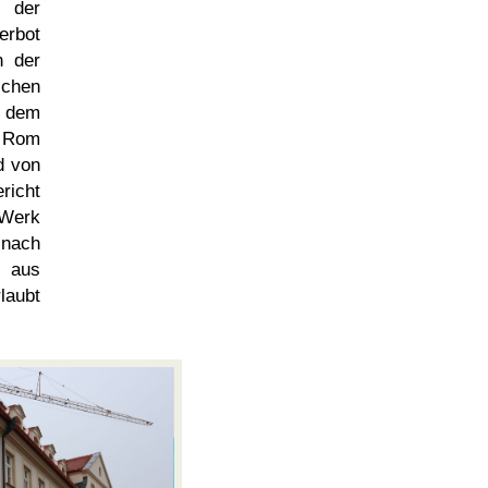
 der
erbot
n der
schen
r dem
n Rom
d von
richt
 Werk
 nach
 aus
laubt