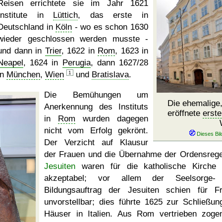
Reisen errichtete sie im Jahr 1621
Institute in
Lüttich
, das erste in
Deutschland in
Köln
- wo es schon 1630
wieder geschlossen werden musste -
und dann in
Trier
, 1622 in
Rom
, 1623 in
Neapel
, 1624 in
Perugia
, dann 1627/28
in
München
,
Wien
1
und
Bratislava
.
Die Bemühungen um
Die ehemalige
Anerkennung des Instituts
eröffnete
erst
in
Rom
wurden dagegen
nicht vom Erfolg gekrönt.
Der Verzicht auf Klausur
der Frauen und die Übernahme der Ordensrege
Jesuiten
waren für die katholische Kirche 
akzeptabel; vor allem der Seelsorge-
Bildungsauftrag der Jesuiten schien für F
unvorstellbar; dies führte 1625 zur Schließun
Häuser in Italien. Aus Rom vertrieben zoge