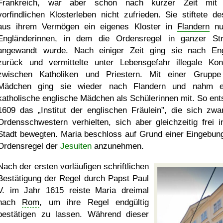
Frankreich, war aber schon nach kurzer Zeit mit
vorfindlichen Klosterleben nicht zufrieden. Sie stiftete de
aus ihrem Vermögen ein eigenes Kloster in
Flandern
nu
Engländerinnen, in dem die Ordensregel in ganzer St
angewandt wurde. Nach einiger Zeit ging sie nach En
zurück und vermittelte unter Lebensgefahr illegale Kon
zwischen Katholiken und Priestern. Mit einer Grupp
Mädchen ging sie wieder nach Flandern und nahm e
katholische englische Mädchen als Schülerinnen mit. So ent
1609 das
Institut der englischen Fräulein
, die sich zwa
Ordensschwestern verhielten, sich aber gleichzeitig frei i
Stadt bewegten. Maria beschloss auf Grund einer Eingebung
Ordensregel der
Jesuiten
anzunehmen.
Nach der ersten vorläufigen schriftlichen
Bestätigung der Regel durch Papst Paul
V. im Jahr 1615 reiste Maria dreimal
nach
Rom
, um ihre Regel endgültig
bestätigen zu lassen. Während dieser