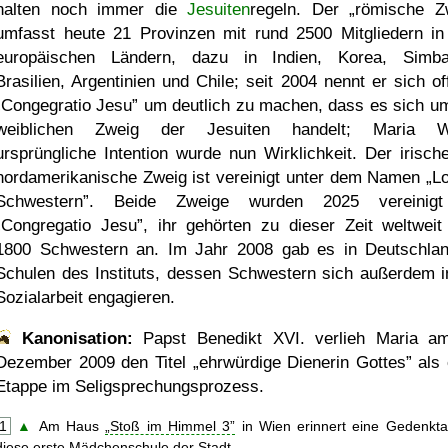
halten noch immer die
Jesuiten
regeln. Der
römische Z
umfasst heute 21 Provinzen mit rund 2500 Mitgliedern in
europäischen Ländern, dazu in Indien, Korea, Simb
Brasilien, Argentinien und Chile; seit 2004 nennt er sich off
Congegratio Jesu
um deutlich zu machen, dass es sich u
weiblichen Zweig der Jesuiten handelt; Maria W
ursprüngliche Intention wurde nun Wirklichkeit. Der irisch
nordamerikanische Zweig ist vereinigt unter dem Namen
Lo
Schwestern
. Beide Zweige wurden 2025 vereinigt
Congregatio Jesu
, ihr gehörten zu dieser Zeit weltweit
1800 Schwestern an. Im Jahr 2008 gab es in Deutschla
Schulen des Instituts, dessen Schwestern sich außerdem i
Sozialarbeit engagieren.
Kanonisation:
Papst Benedikt XVI. verlieh Maria 
Dezember 2009
den Titel
ehrwürdige Dienerin Gottes
als 
Etappe im Seligsprechungsprozess.
1
▲
Am Haus
Stoß im Himmel 3
in Wien erinnert eine Gedenkta
diese erste Mädchenschule der Stadt.