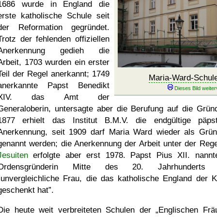
1686 wurde in England die
erste katholische Schule seit
der Reformation gegründet.
Trotz der fehlenden offiziellen
Anerkennung gedieh die
Arbeit, 1703 wurden ein erster
Teil der Regel anerkannt; 1749
Maria-Ward-Schul
anerkannte Papst Benedikt
XIV. das Amt der
Generaloberin, untersagte aber die Berufung auf die Gründ
1877 erhielt das Institut B.M.V. die endgültige päpst
Anerkennung, seit 1909 darf Maria Ward wieder als Grün
genannt werden; die Anerkennung der Arbeit unter der Rege
Jesuiten
erfolgte aber erst 1978. Papst Pius XII. nannt
Ordensgründerin Mitte des 20. Jahrhunderts 
unvergleichliche Frau, die das katholische England der K
geschenkt hat
.
Die heute weit verbreiteten Schulen der
Englischen Fräu