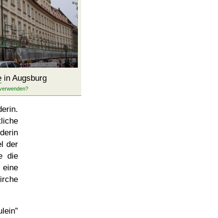
e
in Augsburg
erin.
liche
derin
l der
e die
eine
irche
lein