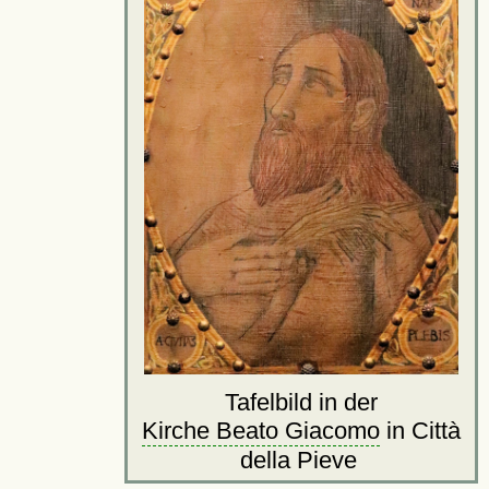
Tafelbild in der
Kirche Beato Giacomo
in Città
della Pieve