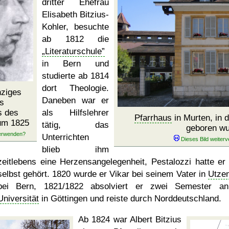
dritter Ehefrau
Elisabeth Bitzius-
Kohler, besuchte
ab 1812 die
Literaturschule
in Bern und
studierte ab 1814
dort Theologie.
nziges
Daneben war er
s
s des
als Hilfslehrer
Pfarrhaus
in Murten, in 
 um 1825
tätig, das
geboren w
Unterrichten
blieb ihm
zeitlebens eine Herzensangelegenheit, Pestalozzi hatte er
selbst gehört. 1820 wurde er Vikar bei seinem Vater in
Utzen
bei Bern, 1821/1822 absolviert er zwei Semester a
Universität
in Göttingen und reiste durch Norddeutschland.
Ab 1824 war Albert Bitzius