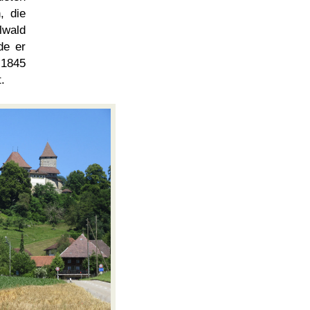
, die
lwald
de er
1845
.