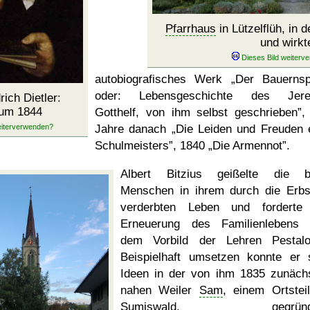
Pfarrhaus
in Lützelflüh, in 
und wirkt
autobiografisches Werk
Der Bauernsp
oder: Lebensgeschichte des Jere
ich Dietler:
 um 1844
Gotthelf, von ihm selbst geschrieben
,
Jahre danach
Die Leiden und Freuden 
Schulmeisters
, 1840
Die Armennot
.
Albert Bitzius geißelte die b
Menschen in ihrem durch die Erb
verderbten Leben und forderte
Erneuerung des Familienlebens
dem Vorbild der Lehren Pestalo
Beispielhaft umsetzen konnte er 
Ideen in der von ihm 1835 zunäch
nahen Weiler
Sam
, einem Ortstei
Sumiswald, gegründe