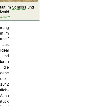
talt im
Schloss
und
lwald
rung
nn im
thelf
n aus
Ideal
e und
durch
 die
 gehe
tellt
1842
lich-
 Mann
Stück