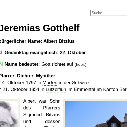
Jeremias Gotthelf
bürgerlicher Name: Albert Bitzius
Gedenktag evangelisch: 22. Oktober
Name bedeutet:
Gott richtet auf
(hebr.)
Pfarrer, Dichter, Mystiker
*
4. Oktober 1797
in
Murten
in der Schweiz
†
21. Oktober 1854
in
Lützelflüh
im Emmental im Kanton Ber
Albert war Sohn
des Pfarrers
Sigmund Bitzius
und dessen