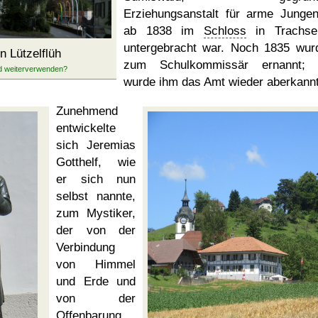
Erziehungsanstalt für arme Jungen
ab 1838 im
Schloss
in Trachse
untergebracht war. Noch 1835 wur
n Lützelflüh
zum Schulkommissär ernannt; 
wurde ihm das Amt wieder aberkannt
Zunehmend
entwickelte
sich Jeremias
Gotthelf, wie
er sich nun
selbst nannte,
zum Mystiker,
der von der
Verbindung
von Himmel
und Erde und
von der
Offenbarung