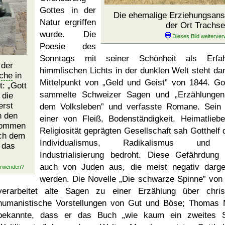
Gottes in der
Die ehemalige Erziehungsans
Natur ergriffen
der Ort Trachse
wurde. Die
Poesie des
Sonntags mit seiner Schönheit als Erfah
 der
himmlischen Lichts in der dunklen Welt steht da
che
in
Mittelpunkt von
Geld und Geist
von 1844. Got
t:
Gott
sammelte Schweizer Sagen und
Erzählunge
 die
erst
dem Volksleben
und verfasste Romane. Sein 
h den
einer von Fleiß, Bodenständigkeit, Heimatlieb
 kommen
Religiosität geprägten Gesellschaft sah Gotthelf 
ach dem
Individualismus, Radikalismus und
 das
Industrialisierung bedroht. Diese Gefährdung
auch von Juden aus, die meist negativ darges
werden. Die Novelle
Die schwarze Spinne
von 
verarbeitet alte Sagen zu einer Erzählung über christ
humanistische Vorstellungen von Gut und Böse; Thomas
bekannte, dass er das Buch
wie kaum ein zweites 