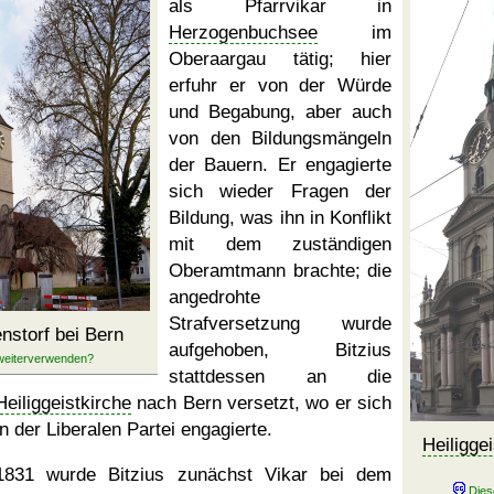
als Pfarrvikar in
Herzogenbuchsee
im
Oberaargau tätig; hier
erfuhr er von der Würde
und Begabung, aber auch
von den Bildungsmängeln
der Bauern. Er engagierte
sich wieder Fragen der
Bildung, was ihn in Konflikt
mit dem zuständigen
Oberamtmann brachte; die
angedrohte
Strafversetzung wurde
nstorf bei Bern
aufgehoben, Bitzius
stattdessen an die
Heiliggeistkirche
nach Bern versetzt, wo er sich
in der Liberalen Partei engagierte.
Heiligge
1831 wurde Bitzius zunächst Vikar bei dem