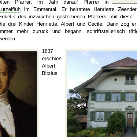
alten Pfarrer, im Jahr darauf Pfarrer in
Lützelflüh
im Emmental. Er heiratete Henriette Zeender
Enkelin des inzwischen gestorbenen Pfarrers; mit dieser 
die drei Kinder Henriette, Albert und Cécile. Dann zog er
immer mehr zurück und begann, schriftstellerisch tät
werden.
1837
erschien
Albert
Bitzius'