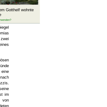
dem Gotthelf wohnte
e
iegel
mias
 zwei
eines
ösen
sünde
 eine
 nach
zzis.
seine
st im
l von
ten