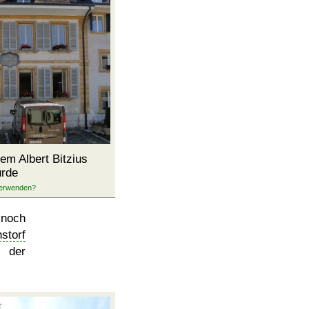
dem Albert Bitzius
urde
 noch
storf
n der