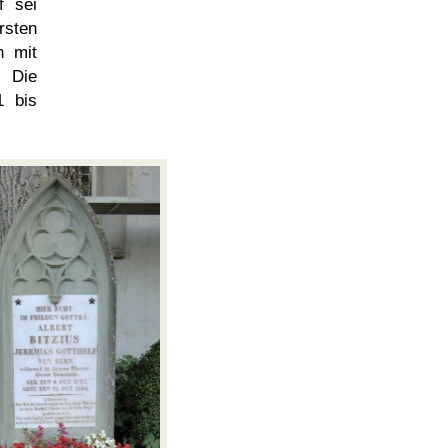
f sei
rsten
h mit
. Die
1 bis