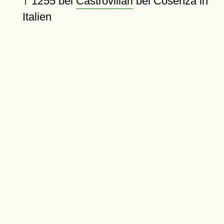
†
1255
bei
Castrovillari
bei Cosenza in
Italien