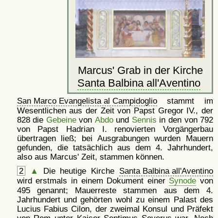
Marcus' Grab in der Kirche
Santa Balbina all'Aventino
San Marco Evangelista al Campidoglio
stammt im
Wesentlichen aus der Zeit von Papst Gregor IV., der
828 die
Gebeine
von
Abdo
und
Sennis
in den von 792
von Papst Hadrian I. renovierten Vorgängerbau
übertragen ließ; bei Ausgrabungen wurden Mauern
gefunden, die tatsächlich aus dem 4. Jahrhundert,
also aus Marcus' Zeit, stammen können.
2
▲
Die heutige Kirche
Santa Balbina all'Aventino
wird erstmals in einem Dokument einer
Synode
von
495 genannt; Mauerreste stammen aus dem 4.
Jahrhundert und gehörten wohl zu einem Palast des
Lucius Fabius Cilon, der zweimal Konsul und Präfekt