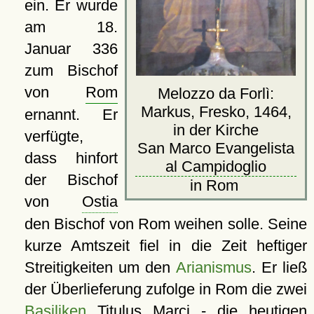
ein. Er wurde
am 18.
Januar 336
zum Bischof
von
Rom
Melozzo da Forlì:
Markus, Fresko, 1464,
ernannt. Er
in der Kirche
verfügte,
San Marco Evangelista
dass hinfort
al Campidoglio
der Bischof
in Rom
von
Ostia
den Bischof von Rom weihen solle. Seine
kurze Amtszeit fiel in die Zeit heftiger
Streitigkeiten um den
Arianismus
. Er ließ
der Überlieferung zufolge in Rom die zwei
Basiliken
Titulus Marci - die heutigen