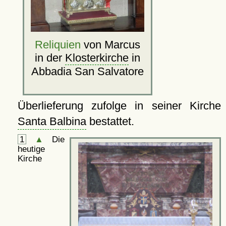
Reliquien
von Marcus
in der
Klosterkirche
in
Abbadia San Salvatore
Überlieferung zufolge in seiner Kirche
Santa Balbina
bestattet.
1
▲
Die
heutige
Kirche