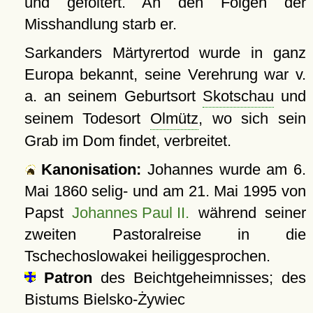
und gefoltert. An den Folgen der
Misshandlung starb er.
Sarkanders Märtyrertod wurde in ganz
Europa bekannt, seine Verehrung war v.
a. an seinem Geburtsort
Skotschau
und
seinem Todesort
Olmütz
, wo sich sein
Grab im Dom findet, verbreitet.
Kanonisation:
Johannes wurde am
6.
Mai 1860
selig- und am
21. Mai 1995
von
Papst
Johannes Paul II.
während seiner
zweiten Pastoralreise in die
Tschechoslowakei heiliggesprochen.
Patron
des Beichtgeheimnisses; des
Bistums Bielsko-Żywiec