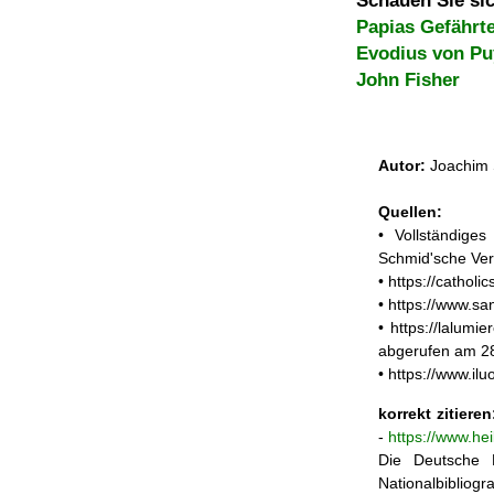
Schauen Sie sic
Papias Gefährt
Evodius von Pu
John Fisher
Autor:
Joachim 
Quellen:
• Vollständige
Schmid'sche Ver
• https://cathol
• https://www.sa
• https://lalum
abgerufen am 2
• https://www.il
korrekt zitieren
-
https://www.he
Die Deutsche N
Nationalbibliogra