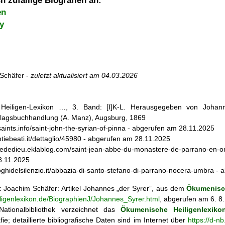
h zufällige Biografien an:
en
y
Schäfer -
zuletzt aktualisiert am
04.03.2026
s Heiligen-Lexikon …, 3. Band: [I]K-L. Herausgegeben von Johann
lagsbuchhandlung (A. Manz), Augsburg, 1869
icsaints.info/saint-john-the-syrian-of-pinna - abgerufen am 28.11.2025
ntiebeati.it/dettaglio/45980 - abgerufen am 28.11.2025
ierededieu.eklablog.com/saint-jean-abbe-du-monastere-de-parrano-en
8.11.2025
uoghidelsilenzio.it/abbazia-di-santo-stefano-di-parrano-nocera-umbra 
:
Joachim Schäfer: Artikel
Johannes „der Syrer”, aus dem
Ökumenisch
iligenlexikon.de/BiographienJ/Johannes_Syrer.html
, abgerufen am 6. 8
ationalbibliothek verzeichnet das
Ökumenische Heiligenlexiko
fie; detaillierte bibliografische Daten sind im Internet über
https://d-n