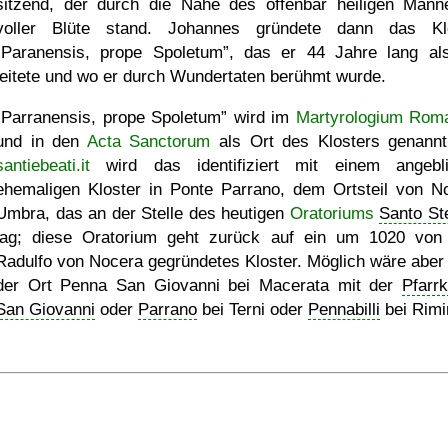
sitzend, der durch die Nähe des offenbar heiligen Mann
voller Blüte stand. Johannes gründete dann das Kl
Paranensis, prope Spoletum
, das er 44 Jahre lang al
leitete und wo er durch Wundertaten berühmt wurde.
Parranensis, prope Spoletum
wird im
Martyrologium Ro
und in den
Acta Sanctorum
als Ort des Klosters genannt
santiebeati.it
wird das identifiziert mit einem angebl
ehemaligen Kloster in Ponte Parrano, dem Ortsteil von N
Umbra, das an der Stelle des heutigen
Oratoriums
Santo St
lag; diese Oratorium geht zurück auf ein um 1020 von
Radulfo von Nocera gegründetes Kloster. Möglich wäre aber
der Ort Penna San Giovanni bei Macerata mit der
Pfarrk
San Giovanni
oder
Parrano
bei Terni oder
Pennabilli
bei Rimi