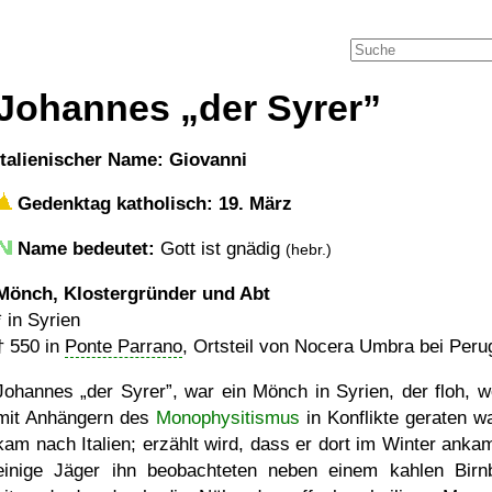
Johannes
der Syrer
italienischer Name: Giovanni
Gedenktag katholisch: 19. März
Name bedeutet:
Gott ist gnädig
(hebr.)
Mönch, Klostergründer und Abt
* in Syrien
†
550
in
Ponte Parrano
, Ortsteil von Nocera Umbra bei Perugi
Johannes
der Syrer
, war ein Mönch in Syrien, der floh, we
mit Anhängern des
Monophysitismus
in Konflikte geraten wa
kam nach Italien; erzählt wird, dass er dort im Winter anka
einige Jäger ihn beobachteten neben einem kahlen Bir