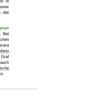
es in
oster
s Abt
manum
. Bei
ichen
ocera
efano
 Graf
 auch
irche
ni.