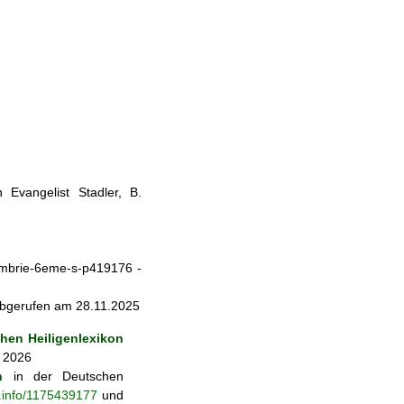
 Evangelist Stadler, B.
-ombrie-6eme-s-p419176 -
- abgerufen am 28.11.2025
en Heiligenlexikon
. 2026
n
in der Deutschen
b.info/1175439177
und