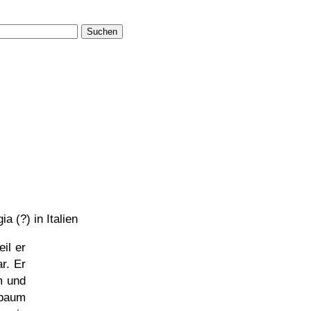
Suchen
a (?) in Italien
il er
r. Er
m und
nbaum