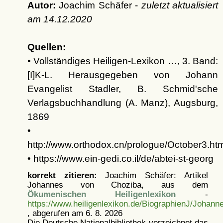
Autor:
Joachim Schäfer -
zuletzt aktualisiert
am
14.12.2020
Quellen:
• Vollständiges Heiligen-Lexikon …, 3. Band:
[I]K-L. Herausgegeben von Johann
Evangelist Stadler, B. Schmid'sche
Verlagsbuchhandlung (A. Manz), Augsburg,
1869
•
http://www.orthodox.cn/prologue/October3.ht
• https://www.ein-gedi.co.il/de/abtei-st-georg
korrekt zitieren:
Joachim Schäfer: Artikel
Johannes von Choziba, aus dem
Ökumenischen Heiligenlexikon
-
https://www.heiligenlexikon.de/BiographienJ/Johan
, abgerufen am 6. 8. 2026
Die Deutsche Nationalbibliothek verzeichnet das