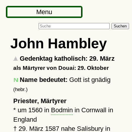
Menu
Suchen
John Hambley
Gedenktag katholisch: 29. März
als Märtyrer von Douai: 29. Oktober
Name bedeutet:
Gott ist gnädig
(hebr.)
Priester, Märtyrer
*
um 1560
in
Bodmin
in Cornwall in
England
†
29. März 1587
nahe
Salisbury
in