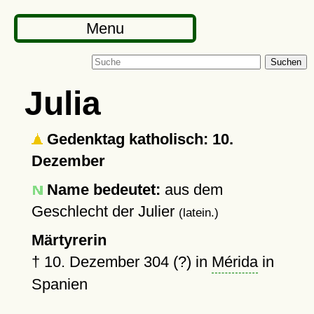
Menu
Suchen
Julia
Gedenktag katholisch: 10.
Dezember
Name bedeutet:
aus dem
Geschlecht der Julier
(latein.)
Märtyrerin
†
10. Dezember 304 (?)
in
Mérida
in
Spanien