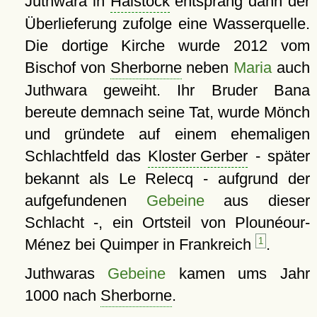
Juthwara in
Halstock
entsprang dann der
Überlieferung zufolge eine Wasserquelle.
Die dortige Kirche wurde 2012 vom
Bischof von
Sherborne
neben
Maria
auch
Juthwara geweiht. Ihr Bruder Bana
bereute demnach seine Tat, wurde Mönch
und gründete auf einem ehemaligen
Schlachtfeld das
Kloster Gerber
- später
bekannt als Le Relecq - aufgrund der
aufgefundenen
Gebeine
aus dieser
Schlacht -, ein Ortsteil von Plounéour-
Ménez bei Quimper in Frankreich
1
.
Juthwaras
Gebeine
kamen ums Jahr
1000 nach
Sherborne
.