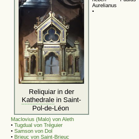
Aurelianus
•
Reliquiar in der
Kathedrale
in Saint-
Pol-de-Léon
Maclovius (Malo) von Aleth
•
Tugdual von Tréguier
•
Samson von Dol
•
Brieuc von Saint-Brieuc