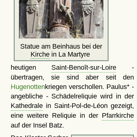
Statue am Beinhaus bei der
Kirche
in La Martyre
heutigen
Saint-Benoît-sur-Loire
-
übertragen, sie sind aber seit den
Hugenotten
kriegen verschollen. Paulus* -
angebliche - Schädelreliquie wird in der
Kathedrale
in Saint-Pol-de-Léon gezeigt,
eine weitere Reliquie in der
Pfarrkirche
auf der Insel Batz.