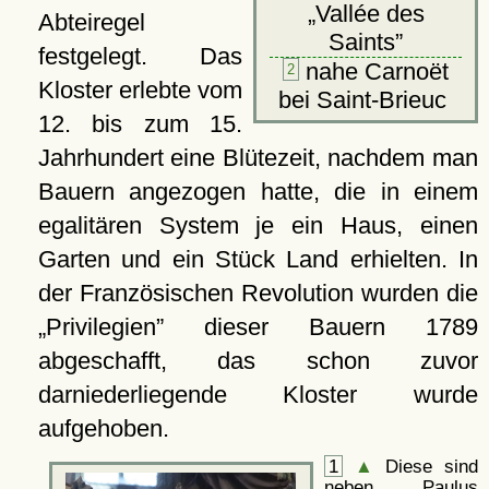
Vallée des
Abteiregel
Saints
festgelegt. Das
nahe Carnoët
2
Kloster erlebte vom
bei Saint-Brieuc
12. bis zum 15.
Jahrhundert eine Blütezeit, nachdem man
Bauern angezogen hatte, die in einem
egalitären System je ein Haus, einen
Garten und ein Stück Land erhielten. In
der Französischen Revolution wurden die
Privilegien
dieser Bauern 1789
abgeschafft, das schon zuvor
darniederliegende Kloster wurde
aufgehoben.
1
▲
Diese sind
neben Paulus