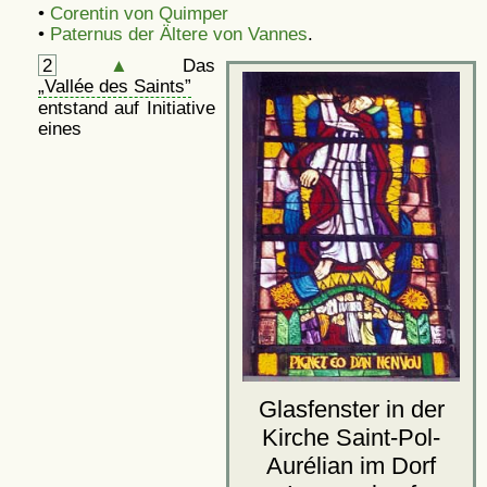
•
Corentin von Quimper
•
Paternus der Ältere von Vannes
.
2
▲
Das
Vallée des Saints
entstand auf Initiative
eines
Glasfenster in der
Kirche Saint-Pol-
Aurélian im Dorf