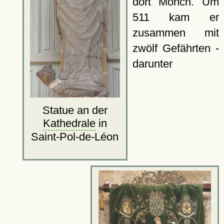
dort Mönch. Um
511 kam er
zusammen mit
zwölf Gefährten -
darunter
Statue an der
Kathedrale
in
Saint-Pol-de-Léon