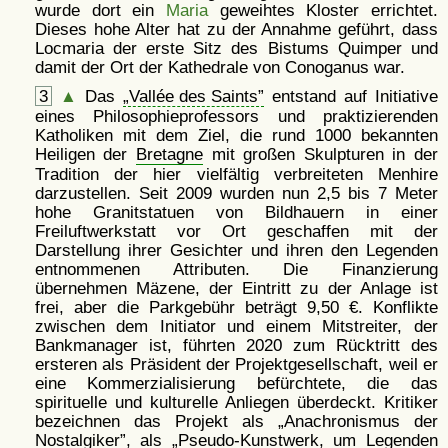
wurde dort ein
Maria
geweihtes Kloster errichtet.
Dieses hohe Alter hat zu der Annahme geführt, dass
Locmaria der erste Sitz des Bistums Quimper und
damit der Ort der Kathedrale von Conoganus war.
3
▲
Das
Vallée des Saints
entstand auf Initiative
eines Philosophieprofessors und praktizierenden
Katholiken mit dem Ziel, die rund 1000 bekannten
Heiligen der
Bretagne
mit großen Skulpturen in der
Tradition der hier vielfältig verbreiteten Menhire
darzustellen. Seit 2009 wurden nun 2,5 bis 7 Meter
hohe Granitstatuen von Bildhauern in einer
Freiluftwerkstatt vor Ort geschaffen mit der
Darstellung ihrer Gesichter und ihren den Legenden
entnommenen Attributen. Die Finanzierung
übernehmen Mäzene, der Eintritt zu der Anlage ist
frei, aber die Parkgebühr beträgt 9,50 €. Konflikte
zwischen dem Initiator und einem Mitstreiter, der
Bankmanager ist, führten 2020 zum Rücktritt des
ersteren als Präsident der Projektgesellschaft, weil er
eine Kommerzialisierung befürchtete, die das
spirituelle und kulturelle Anliegen überdeckt. Kritiker
bezeichnen das Projekt als
Anachronismus der
Nostalgiker
, als
Pseudo-Kunstwerk, um Legenden