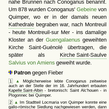
nahe Brunnen nach Conoganus benannt.
Um 878 wurden Conoganus'
Gebeine
von
Quimper, wo er in der damals neuen
Kathedrale
begraben war, nach Montreuil
- heute Montreuil-sur Mer - ins damalige
Kloster an der
Guengalaenus
geweihten
Kirche Saint-Guénolé übertragen, die
später als
Kirche Saint-Saulve
Salvius von Amiens
geweiht wurde.
Patron
gegen Fieber
1
▲
Möglicherweise lebte Conoganus zeitweise
auch an der Stelle der im 16. Jahrhundert erbauten
Kapelle Saint-Albin
- bretonisch: Saint Alc'houen - in
Plogonnec bei Quimper.
2
▲
Im Stadtteil Locmaria von Quimper konnte eine
gallo-römische Siedlung nachgewiesen werden, dann