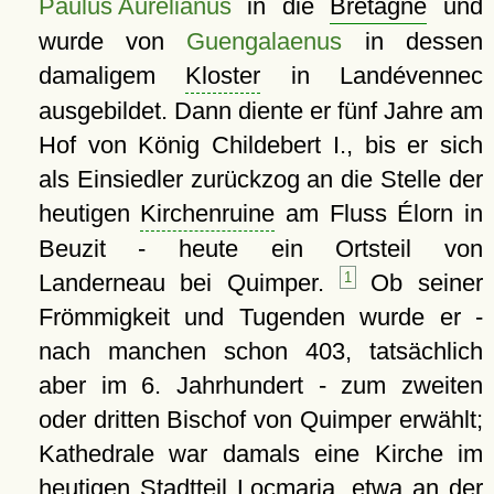
Paulus Aurelianus
in die
Bretagne
und
wurde von
Guengalaenus
in dessen
damaligem
Kloster
in Landévennec
ausgebildet. Dann diente er fünf Jahre am
Hof von König Childebert I., bis er sich
als Einsiedler zurückzog an die Stelle der
heutigen
Kirchenruine
am Fluss Élorn in
Beuzit - heute ein Ortsteil von
Landerneau bei Quimper.
1
Ob seiner
Frömmigkeit und Tugenden wurde er -
nach manchen schon 403, tatsächlich
aber im 6. Jahrhundert - zum zweiten
oder dritten Bischof von Quimper erwählt;
Kathedrale war damals eine Kirche im
heutigen Stadtteil Locmaria, etwa an der