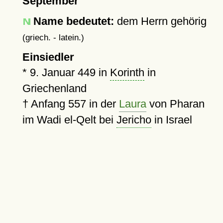
September
Name bedeutet:
dem Herrn gehörig
(griech. - latein.)
Einsiedler
*
9. Januar 449
in
Korinth
in
Griechenland
†
Anfang 557 in der
Laura
von Pharan
im Wadi el-Qelt bei
Jericho
in Israel