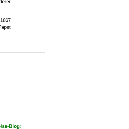
derer
1867
Papst
ise-Blog
: