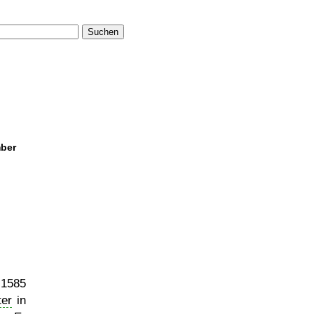
Suchen
mber
 1585
ter
in