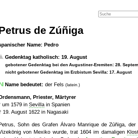
Petrus de Zúñiga
spanischer Name: Pedro
Gedenktag katholisch: 19. August
gebotener Gedenktag bei den Augustiner-Eremiten: 28. Septe
nicht gebotener Gedenktag im Erzbistum Sevilla: 17. August
Name bedeutet:
der Fels
(latein.)
Ordensmann, Priester, Märtyrer
*
um 1579
in
Sevilla
in Spanien
†
19. August 1622
in Nagasaki
Petrus, Sohn des Grafen Álvaro Manrique de Zúñiga, der
Vizekönig von Mexiko wurde, trat 1604 im damaligen
Klos