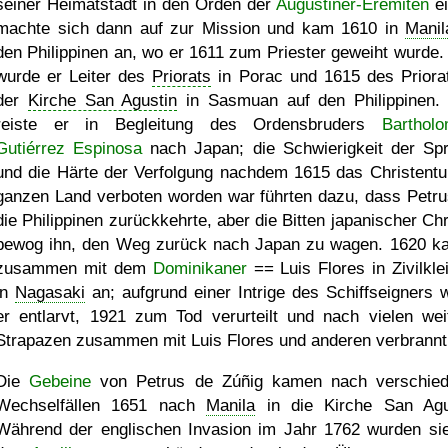
seiner Heimatstadt in den Orden der
Augustiner-Eremiten
ei
machte sich dann auf zur Mission und kam 1610 in
Manil
den Philippinen an, wo er 1611 zum Priester geweiht wurde.
wurde er Leiter des
Priorats
in Porac und 1615 des Priora
der
Kirche San Agustin
in Sasmuan auf den Philippinen.
reiste er in Begleitung des Ordensbruders
Barthol
Gutiérrez Espinosa
nach Japan; die Schwierigkeit der Sp
und die Härte der Verfolgung nachdem 1615 das Christent
ganzen Land verboten worden war führten dazu, dass Petru
die Philippinen zurückkehrte, aber die Bitten japanischer Chr
bewog ihn, den Weg zurück nach Japan zu wagen. 1620 k
zusammen mit dem
Dominikaner
== Luis Flores in Zivilkle
in
Nagasaki
an; aufgrund einer Intrige des Schiffseigners 
er entlarvt, 1921 zum Tod verurteilt und nach vielen wei
Strapazen zusammen mit Luis Flores und anderen verbrannt
Die
Gebeine
von Petrus de Zúñig kamen nach verschie
Wechselfällen 1651 nach
Manila
in die Kirche San Agu
Während der englischen Invasion im Jahr 1762 wurden si