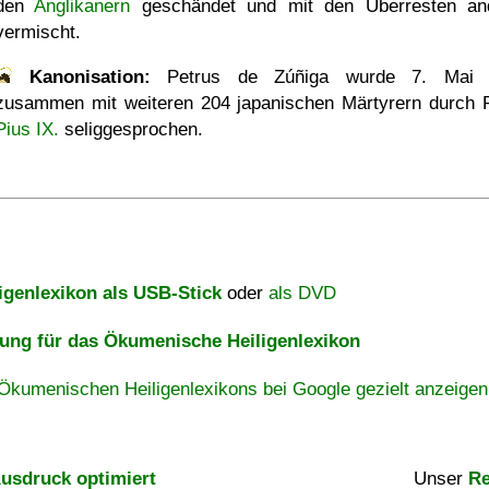
den
Anglikanern
geschändet und mit den Überresten an
vermischt.
Kanonisation:
Petrus de Zúñiga wurde
7. Mai 
zusammen mit weiteren 204 japanischen Märtyrern durch 
Pius IX.
seliggesprochen.
igenlexikon als USB-Stick
oder
als DVD
ng für das Ökumenische Heiligenlexikon
Ökumenischen Heiligenlexikons bei Google gezielt anzeigen
usdruck optimiert
Unser
Re