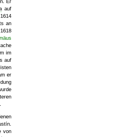
n. Er
a
auf
 1614
ts an
 1618
omäus
rache
um im
s auf
isten
am er
idung
wurde
teren
.
denen
stín.
e von