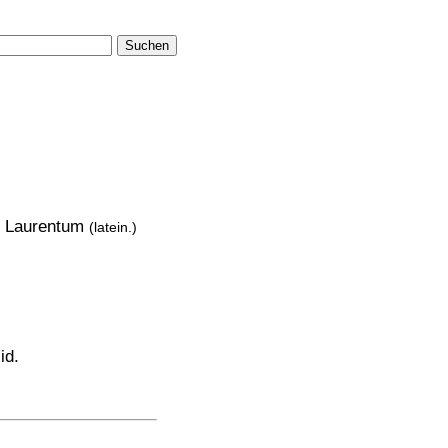
Suchen
 Laurentum
(latein.)
id.