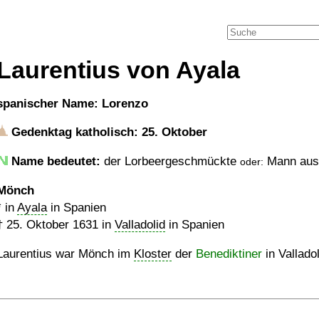
Laurentius von Ayala
spanischer Name: Lorenzo
Gedenktag katholisch: 25. Oktober
Name bedeutet:
der Lorbeergeschmückte
Mann aus
oder:
Mönch
* in
Ayala
in Spanien
†
25. Oktober 1631
in
Valladolid
in Spanien
Laurentius war Mönch im
Kloster
der
Benediktiner
in Valladol