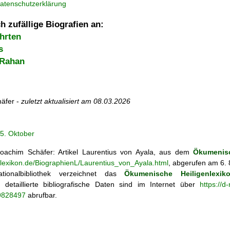
atenschutzerklärung
h zufällige Biografien an:
hrten
s
 Rahan
äfer -
zuletzt aktualisiert am
08.03.2026
5. Oktober
achim Schäfer: Artikel
Laurentius von Ayala, aus dem
Ökumenisc
nlexikon.de/BiographienL/Laurentius_von_Ayala.html
, abgerufen am 6. 
tionalbibliothek verzeichnet das
Ökumenische Heiligenlexik
ie; detaillierte bibliografische Daten sind im Internet über
https://d
69828497
abrufbar.