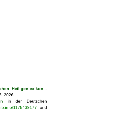
hen Heiligenlexikon
-
8. 2026
on
in der Deutschen
-nb.info/1175439177
und