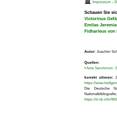
Impressum
-
D
Schauen Sie sic
Victorinus Gefä
Emilas Jeremia
Fidharleus von
Autor:
Joachim Sch
Quellen:
•
Acta Sanctorum: 2
korrekt zitieren:
Jo
https://www.heilige
Die Deutsche Na
Nationalbibliograf
https://d-nb.info/9