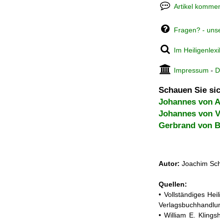
Artikel kommen
Fragen? - uns
Im Heiligenlex
Impressum
-
D
Schauen Sie sic
Johannes von A
Johannes von V
Gerbrand von 
Autor:
Joachim Sch
Quellen:
• Vollständiges He
Verlagsbuchhandlun
• William E. Klings