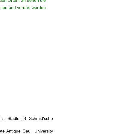
den Orten, an denen die
ebten und verehrt werden.
ist Stadler, B. Schmid'sche
te Antique Gaul. University