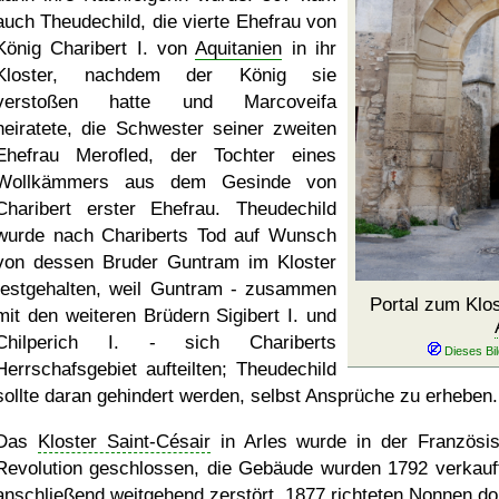
auch Theudechild, die vierte Ehefrau von
König Charibert I. von
Aquitanien
in ihr
Kloster, nachdem der König sie
verstoßen hatte und Marcoveifa
heiratete, die Schwester seiner zweiten
Ehefrau Merofled, der Tochter eines
Wollkämmers aus dem Gesinde von
Charibert erster Ehefrau. Theudechild
wurde nach Chariberts Tod auf Wunsch
von dessen Bruder Guntram im Kloster
festgehalten, weil Guntram - zusammen
Portal zum Klos
mit den weiteren Brüdern Sigibert I. und
Chilperich I. - sich Chariberts
Herrschafsgebiet aufteilten; Theudechild
sollte daran gehindert werden, selbst Ansprüche zu erheben.
Das
Kloster Saint-Césair
in Arles wurde in der Französi
Revolution geschlossen, die Gebäude wurden 1792 verkauf
anschließend weitgehend zerstört. 1877 richteten Nonnen dor