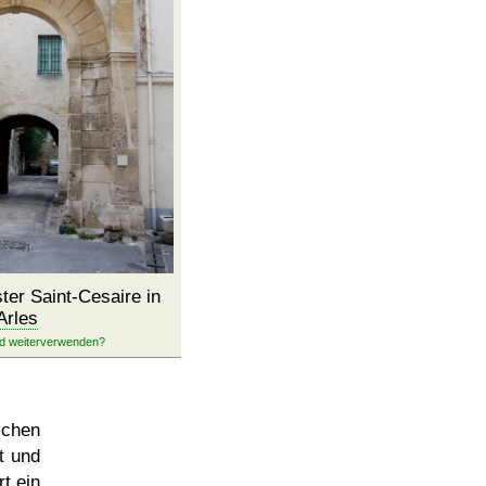
ter Saint-Cesaire in
Arles
schen
t und
t ein