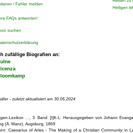
Reisen zu 
tieren / Fehler melden
Heiligen l
ere FAQs antworten!
ikon suchen
atenschutzerklärung
h zufällige Biografien an:
ulne
icenza
Bloomkamp
äfer -
zuletzt aktualisiert am
30.05.2024
iligen-Lexikon …, 3. Band: [I]K-L. Herausgegeben von Johann Evangel
g (A. Manz), Augsburg, 1869
hirn: Caesarius of Arles - The Making of a Christian Community in La