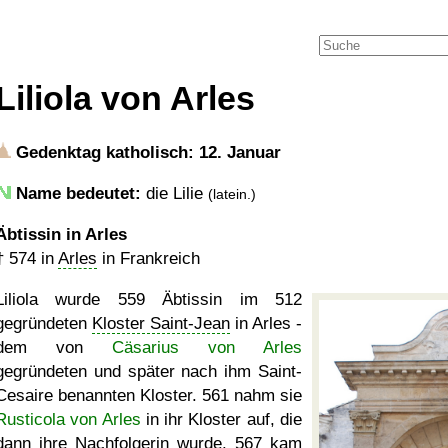
Liliola von Arles
Gedenktag katholisch: 12. Januar
Name bedeutet:
die Lilie
(latein.)
Äbtissin in Arles
†
574
in
Arles
in Frankreich
Liliola wurde 559 Äbtissin im 512
gegründeten
Kloster Saint-Jean
in Arles -
dem von
Cäsarius von Arles
gegründeten und später nach ihm Saint-
Cesaire benannten Kloster. 561 nahm sie
Rusticola von Arles
in ihr Kloster auf, die
dann ihre Nachfolgerin wurde. 567 kam