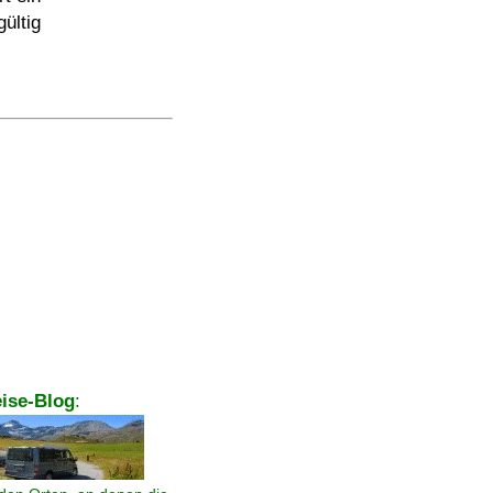
ültig
ise-Blog
: