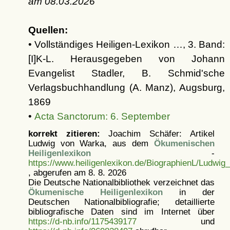
am
08.03.2026
Quellen:
• Vollständiges Heiligen-Lexikon …, 3. Band:
[I]K-L. Herausgegeben von Johann
Evangelist Stadler, B. Schmid'sche
Verlagsbuchhandlung (A. Manz), Augsburg,
1869
•
Acta Sanctorum: 6. September
korrekt zitieren:
Joachim Schäfer: Artikel
Ludwig von Warka, aus dem
Ökumenischen
Heiligenlexikon
-
https://www.heiligenlexikon.de/BiographienL/Ludwi
, abgerufen am 8. 8. 2026
Die Deutsche Nationalbibliothek verzeichnet das
Ökumenische Heiligenlexikon
in der
Deutschen Nationalbibliografie; detaillierte
bibliografische Daten sind im Internet über
https://d-nb.info/1175439177
und