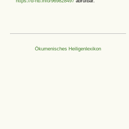
https://d-nb.info/969828497
abrufbar.
Ökumenisches Heiligenlexikon