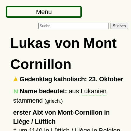
Menu
Suchen
Lukas von Mont
Cornillon
Gedenktag katholisch: 23. Oktober
Name bedeutet:
aus
Lukanien
stammend
(griech.)
erster Abt von Mont-Cornillon in
Liège / Lüttich
†
um 1140
in
Lüttich
/ Liège in Belgien