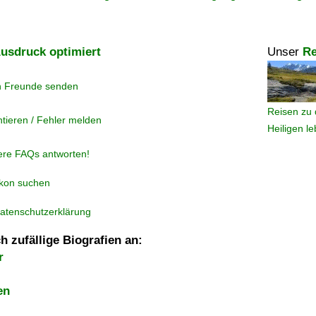
usdruck optimiert
Unser
Re
n Freunde senden
Reisen zu 
tieren / Fehler melden
Heiligen l
ere FAQs antworten!
ikon suchen
atenschutzerklärung
h zufällige Biografien an:
r
en