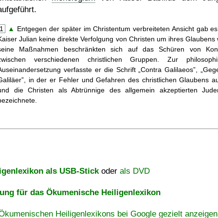
aufgeführt.
1
▲
Entgegen der später im Christentum verbreiteten Ansicht gab es
Kaiser Julian keine direkte Verfolgung von Christen um ihres Glaubens w
seine Maßnahmen beschränkten sich auf das Schüren von Konfl
zwischen verschiedenen christlichen Gruppen. Zur philosophi
Auseinandersetzung verfasste er die Schrift
Contra Galilaeos
,
Gege
Galiläer
, in der er Fehler und Gefahren des christlichen Glaubens au
und die Christen als Abtrünnige des allgemein akzeptierten Jud
bezeichnete.
igenlexikon als USB-Stick
oder
als DVD
ng für das Ökumenische Heiligenlexikon
Ökumenischen Heiligenlexikons bei Google gezielt anzeigen