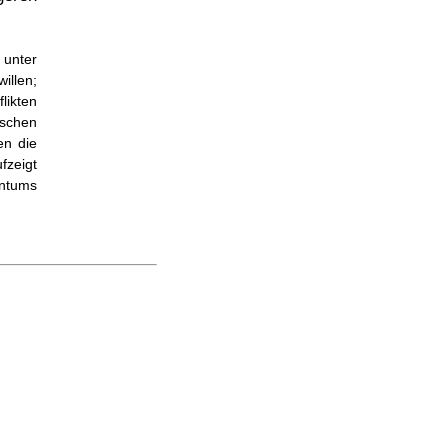
 unter
illen;
ikten
schen
n die
fzeigt
entums