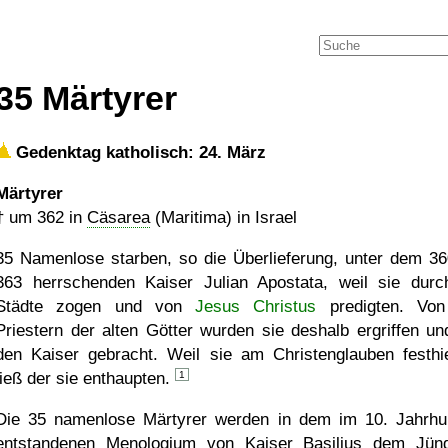
35 Märtyrer
Gedenktag katholisch: 24. März
Märtyrer
†
um 362
in
Cäsarea
(Maritima) in Israel
35 Namenlose starben, so die Überlieferung, unter dem 36
363 herrschenden Kaiser Julian Apostata, weil sie durc
Städte zogen und von
Jesus Christus
predigten. Von
Priestern der alten Götter wurden sie deshalb ergriffen un
den Kaiser gebracht. Weil sie am Christenglauben festhie
ließ der sie enthaupten.
1
Die 35 namenlose Märtyrer werden in dem im 10. Jahrhu
entstandenen
Menologium
von Kaiser Basilius dem Jün