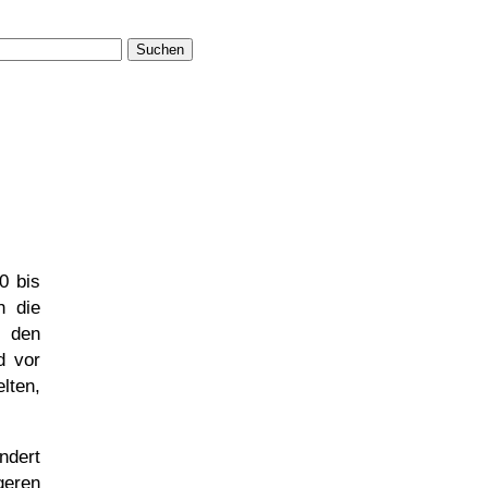
Suchen
0 bis
h die
 den
d vor
lten,
ndert
geren