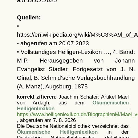
am
13.02.2025
Quellen:
•
https://en.wikipedia.org/wiki/M%C3%A9l_of_
- abgerufen am 20.07.2023
• Vollständiges Heiligen-Lexikon …, 4. Band:
M-P. Herausgegeben von Johann
Evangelist Stadler, Fortgesetzt von J. N.
Ginal, B. Schmid'sche Verlagsbuchhandlung
(A. Manz), Augsburg, 1875
korrekt zitieren:
Joachim Schäfer: Artikel
Mael
von Ardagh, aus dem
Ökumenischen
Heiligenlexikon
-
https://www.heiligenlexikon.de/BiographienM/Mael_
, abgerufen am 7. 8. 2026
Die Deutsche Nationalbibliothek verzeichnet das
Ökumenische Heiligenlexikon
in der
Deutschen Nationalbibliografie; detaillierte