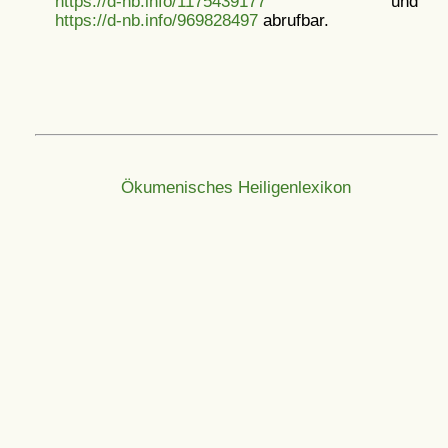
https://d-nb.info/1175439177
und
https://d-nb.info/969828497
abrufbar.
Ökumenisches Heiligenlexikon