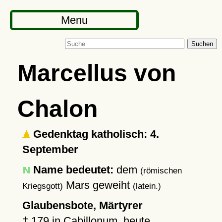
Menu
Suchen
Marcellus von
Chalon
Gedenktag katholisch: 4.
September
Name bedeutet:
dem
(römischen
Mars geweiht
Kriegsgott)
(latein.)
Glaubensbote, Märtyrer
†
179
in Cabillonum, heute