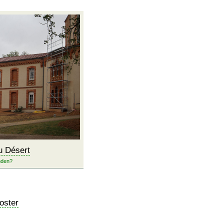
u Désert
oster