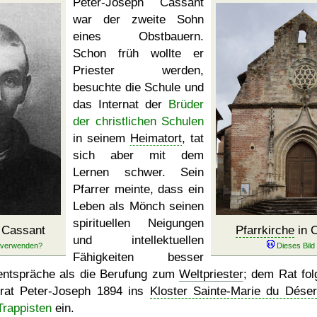
Peter-Joseph Cassant
war der zweite Sohn
eines Obstbauern.
Schon früh wollte er
Priester werden,
besuchte die Schule und
das Internat der
Brüder
der christlichen Schulen
in seinem
Heimatort
, tat
sich aber mit dem
Lernen schwer. Sein
Pfarrer meinte, dass ein
Leben als Mönch seinen
spirituellen Neigungen
 Cassant
Pfarrkirche
in C
und intellektuellen
Fähigkeiten besser
entspräche als die Berufung zum
Weltpriester
; dem Rat fol
trat Peter-Joseph 1894 ins
Kloster Sainte-Marie du Déser
Trappisten
ein.