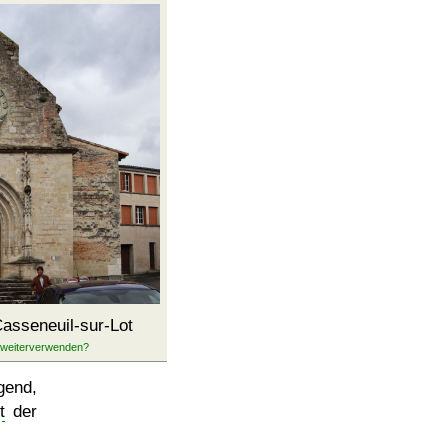
asseneuil-sur-Lot
gend,
t
der