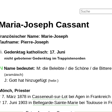
Maria-Joseph Cassant
französischer Name: Marie-Joseph
Taufname: Pierre-Joseph
Gedenktag katholisch: 17. Juni
nicht gebotener Gedenktag im Trappistenorden
Name bedeutet:
M: die Beleibte / die Schöne / die Bittere
(aramäisch)
J: Gott hat hinzugefügt
(hebr.)
Mönch, Priester
*
7. März 1878
in
Casseneuil-sur-Lot
bei Agen in Frankreich
†
17. Juni 1903
in
Bellegarde-Sainte-Marie
bei Toulouse in F