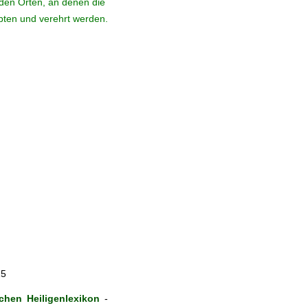
den Orten, an denen die
ebten und verehrt werden.
25
hen Heiligenlexikon
-