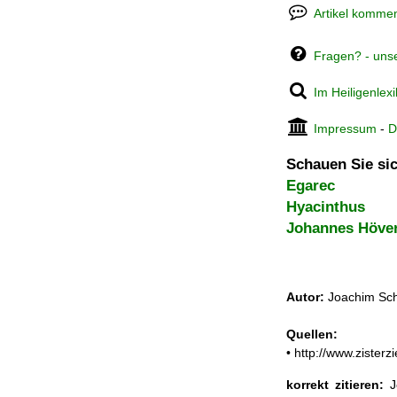
Artikel kommen
Fragen? - uns
Im Heiligenlex
Impressum
-
D
Schauen Sie sic
Egarec
Hyacinthus
Johannes Höve
Autor:
Joachim Sch
Quellen:
• http://www.zister
korrekt zitieren:
Jo