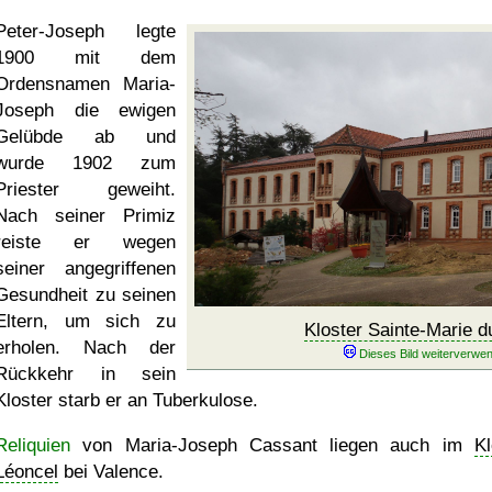
Peter-Joseph legte
1900 mit dem
Ordensnamen Maria-
Joseph die ewigen
Gelübde ab und
wurde 1902 zum
Priester geweiht.
Nach seiner Primiz
reiste er wegen
seiner angegriffenen
Gesundheit zu seinen
Eltern, um sich zu
Kloster Sainte-Marie d
erholen. Nach der
Rückkehr in sein
Kloster starb er an Tuberkulose.
Reliquien
von Maria-Joseph Cassant liegen auch im
Kl
Léoncel
bei Valence.