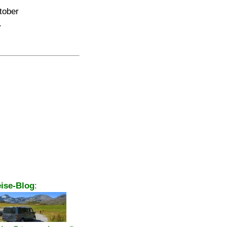
tober
.
ise-Blog
: