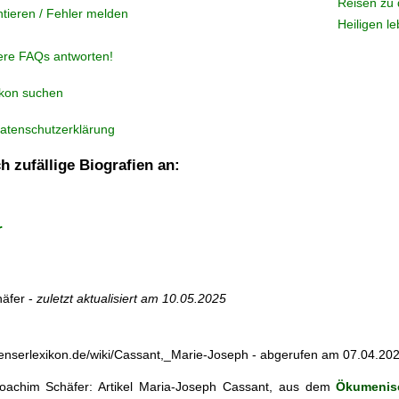
Reisen zu 
tieren / Fehler melden
Heiligen l
ere FAQs antworten!
ikon suchen
atenschutzerklärung
h zufällige Biografien an:
r
äfer -
zuletzt aktualisiert am
10.05.2025
zienserlexikon.de/wiki/Cassant,_Marie-Joseph - abgerufen am 07.04.20
achim Schäfer: Artikel
Maria-Joseph Cassant, aus dem
Ökumenisc