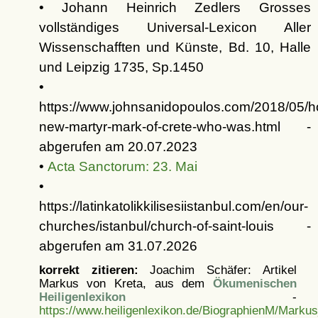
• Johann Heinrich Zedlers Grosses
vollständiges Universal-Lexicon Aller
Wissenschafften und Künste, Bd. 10, Halle
und Leipzig 1735, Sp.1450
•
https://www.johnsanidopoulos.com/2018/05/h
new-martyr-mark-of-crete-who-was.html -
abgerufen am 20.07.2023
•
Acta Sanctorum: 23. Mai
•
https://latinkatolikkilisesiistanbul.com/en/our-
churches/istanbul/church-of-saint-louis -
abgerufen am 31.07.2026
korrekt zitieren:
Joachim Schäfer: Artikel
Markus von Kreta, aus dem
Ökumenischen
Heiligenlexikon
-
https://www.heiligenlexikon.de/BiographienM/Marku