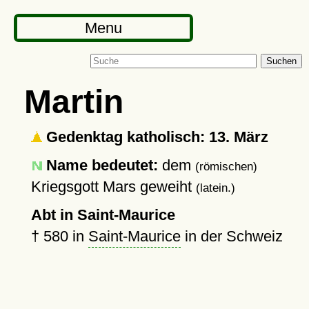
Menu
Suchen
Martin
Gedenktag katholisch: 13. März
Name bedeutet:
dem
(römischen)
Kriegsgott Mars geweiht
(latein.)
Abt in Saint-Maurice
†
580
in
Saint-Maurice
in der Schweiz