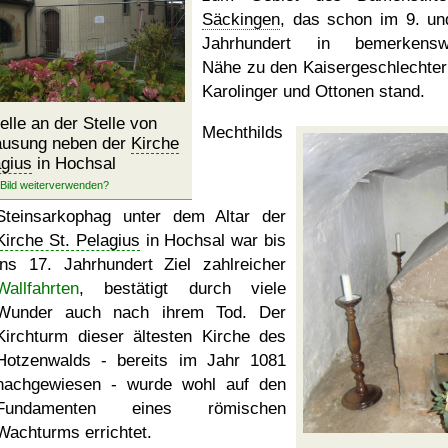
Säckingen
, das schon im 9. un
Jahrhundert in bemerkenswe
Nähe zu den Kaisergeschlechter
Karolinger und Ottonen stand.
lle an der Stelle von
Mechthilds
ausung neben der
Kirche
agius
in Hochsal
Steinsarkophag unter dem Altar der
Kirche St. Pelagius
in Hochsal war bis
ins 17. Jahrhundert Ziel zahlreicher
Wallfahrten
, bestätigt durch viele
Wunder auch nach ihrem Tod. Der
Kirchturm dieser ältesten Kirche des
Hotzenwalds - bereits im Jahr 1081
nachgewiesen - wurde wohl auf den
Fundamenten eines römischen
Wachturms errichtet.