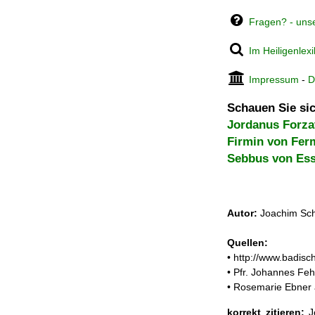
Fragen? - uns
Im Heiligenlex
Impressum
-
D
Schauen Sie sic
Jordanus Forza
Firmin von Fer
Sebbus von Es
Autor:
Joachim Sch
Quellen:
• http://www.badisc
• Pfr. Johannes Feh
• Rosemarie Ebner 
korrekt zitieren:
Jo