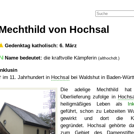
Mechthild von Hochsal
Gedenktag katholisch: 6. März
Name bedeutet:
die kraftvolle Kämpferin
(althochdt.)
Inklusin
†
im 11. Jahrhundert in
Hochsal
bei Waldshut in Baden-Würt
Die adelige Mechthild hat
Überlieferung zufolge in
Hochsa
heiligmäßiges Leben als
In
geführt, schon zu Lebzeiten W
gewirkt und dort die Ki
gegründet. Hochsal gehörte d
zum Gebiet des Damenstifte