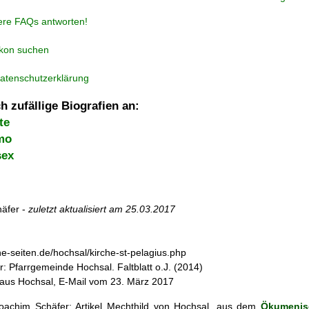
ere FAQs antworten!
ikon suchen
atenschutzerklärung
h zufällige Biografien an:
te
mo
sex
äfer -
zuletzt aktualisiert am
25.03.2017
he-seiten.de/hochsal/kirche-st-pelagius.php
r: Pfarrgemeinde Hochsal. Faltblatt o.J. (2014)
aus Hochsal, E-Mail vom 23. März 2017
achim Schäfer: Artikel
Mechthild von Hochsal, aus dem
Ökumenisc