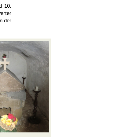
d 10.
rter
n der