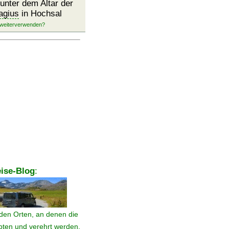
unter dem Altar der
agius
in Hochsal
ise-Blog
:
den Orten, an denen die
ebten und verehrt werden.