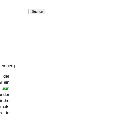
Suchen
temberg
 der
l
ein
klusin
under
rche
amals
s in