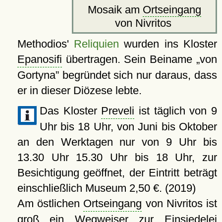
Mosaik am
Ortseingang
von Nivritos
Methodios'
Reliquien
wurden ins Kloster
Epanosifi
übertragen. Sein Beiname
von
Gortyna
begründet sich nur daraus, dass
er in dieser Diözese lebte.
Das Kloster
Preveli
ist täglich von 9
Uhr bis 18 Uhr, von Juni bis Oktober
an den Werktagen nur von 9 Uhr bis
13.30 Uhr 15.30 Uhr bis 18 Uhr, zur
Besichtigung geöffnet, der Eintritt beträgt
einschließlich Museum 2,50 €. (2019)
Am östlichen
Ortseingang
von Nivritos ist
groß ein Wegweiser zur
Einsiedelei