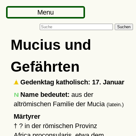
Menu
Suchen
Mucius und
Gefährten
Gedenktag katholisch: 17. Januar
Name bedeutet:
aus der
altrömischen Familie der Mucia
(latein.)
Märtyrer
†
?
in der römischen Provinz
Africa proconsularis
, etwa dem