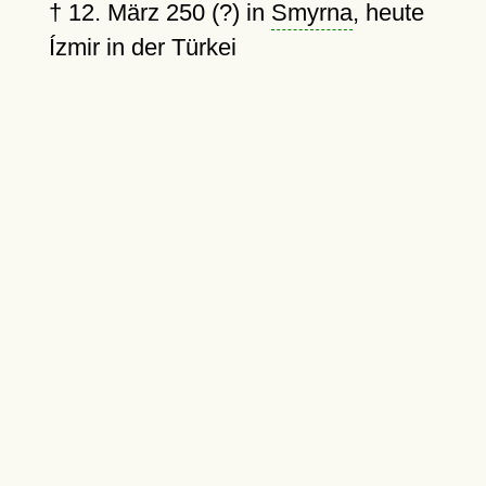
†
12. März 250 (?)
in
Smyrna
, heute
Ízmir in der Türkei