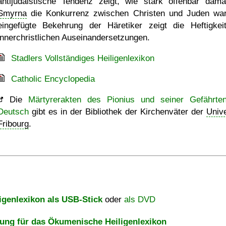
antijudaistische Tendenz zeigt, wie stark offenbar dama
Smyrna
die Konkurrenz zwischen Christen und Juden war
eingefügte Bekehrung der Häretiker zeigt die Heftigkei
innerchristlichen Auseinandersetzungen.
Stadlers Vollständiges Heiligenlexikon
Catholic Encyclopedia
Die
Märtyrerakten des Pionius und seiner Gefährte
Deutsch
gibt es in der Bibliothek der Kirchenväter der
Unive
Fribourg
.
igenlexikon als USB-Stick
oder
als DVD
ng für das Ökumenische Heiligenlexikon