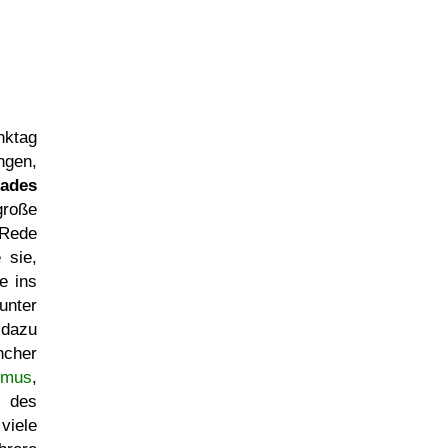
nktag
ngen,
iades
roße
 Rede
 sie,
e ins
unter
 dazu
cher
smus
,
 des
viele