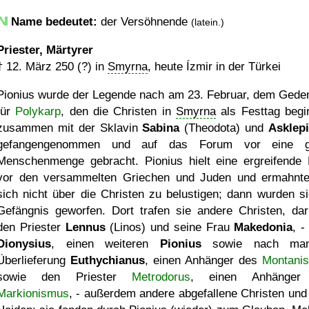
Name bedeutet:
der Versöhnende
(latein.)
Priester, Märtyrer
†
12. März 250 (?)
in
Smyrna
, heute Ízmir in der Türkei
Pionius wurde der Legende nach am 23. Februar, dem Gede
für
Polykarp
, den die Christen in
Smyrna
als Festtag begi
zusammen mit der Sklavin
Sabina
(Theodota) und
Asklep
gefangengenommen und auf das Forum vor eine g
Menschenmenge gebracht. Pionius hielt eine ergreifende
vor den versammelten Griechen und Juden und ermahnte
sich nicht über die Christen zu belustigen; dann wurden si
Gefängnis geworfen. Dort trafen sie andere Christen, dar
den Priester
Lennus
(Linos) und seine Frau
Makedonia
, -
Dionysius
, einen weiteren
Pionius
sowie nach man
Überlieferung
Euthychianus
, einen Anhänger des
Montani
sowie den Priester
Metrodorus
, einen Anhänger
Markionismus
, - außerdem andere abgefallene Christen und 