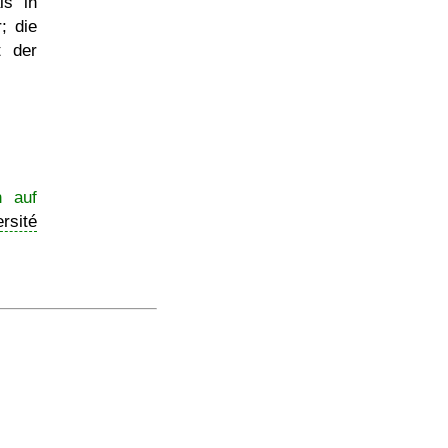
ls in
; die
t der
n auf
rsité