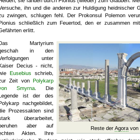
Heiden; sie fanden durch Pionius (wieder) zum Glauben. Me
Versuche, ihn und die anderen zur Huldigung heidnischer G
zu zwingen, schlugen fehl. Der Prokonsul Polemon verurt
Pionius schließlich zum Feuertod, den er zusammen mi
Gefährten erlitt.
Das Martyrium
geschah in den
Verfolgungen unter
Kaiser Decius - nicht,
wie
Eusebius
schrieb,
zur Zeit von
Polykarp
von Smyrna
. Die
Legende ist der des
Polykarp nachgebildet,
die Prozessakten sind
stark überarbeitet,
beruhen aber auf
Reste der
Agora
von
echten Akten. Ihre