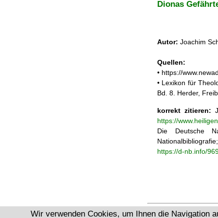
Dionas Gefährt
Autor:
Joachim Sch
Quellen:
• https://www.newa
• Lexikon für Theol
Bd. 8. Herder, Frei
korrekt zitieren:
J
https://www.heilige
Die Deutsche Na
Nationalbibliograf
https://d-nb.info/9
Wir verwenden Cookies, um Ihnen die Navigation a