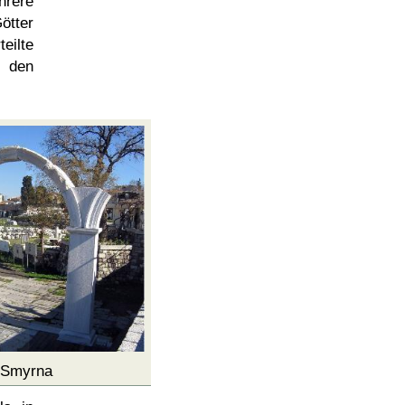
hrere
ötter
eilte
t den
 Smyrna