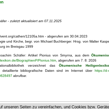
en
äfer -
zuletzt aktualisiert am
07.11.2025
dvent.org/cathen/12105a.htm - abgerufen am 30.04.2023
ogie und Kirche, begr. von Michael Buchberger. Hrsg. von Walter Kasper,
burg im Breisgau 1999
oachim Schäfer: Artikel
Pionius von Smyrna, aus dem
Ökumenisc
nlexikon.de/BiographienP/Pionius.htm
, abgerufen am 7. 8. 2026
tionalbibliothek verzeichnet das
Ökumenische Heiligenlexik
ie; detaillierte bibliografische Daten sind im Internet über
https://d
69828497
abrufbar.
Ökumenisches Heiligenlexikon
uf unseren Seiten zu vereinfachen, und Cookies bzw. Gerä