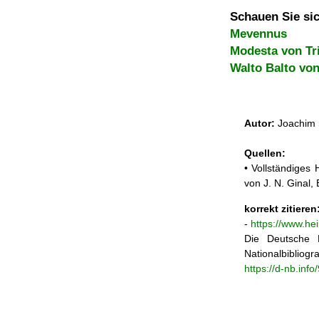
Schauen Sie sic
Mevennus
Modesta von Tr
Walto Balto vo
Autor:
Joachim 
Quellen:
• Vollständiges
von J. N. Ginal
korrekt zitieren
-
https://www.he
Die Deutsche N
Nationalbibliogra
https://d-nb.inf