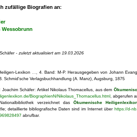
h zufällige Biografien an:
ier
n Wessobrunn
Schäfer -
zuletzt aktualisiert am
19.03.2026
 Heiligen-Lexikon …, 4. Band: M-P. Herausgegeben von Johann Evangel
, B. Schmid'sche Verlagsbuchhandlung (A. Manz), Augsburg, 1875
:
Joachim Schäfer: Artikel
Nikolaus Thomacellus, aus dem
Ökumenisch
iligenlexikon.de/BiographienN/Nikolaus_Thomacellus.html
, abgerufen a
ationalbibliothek verzeichnet das
Ökumenische Heiligenlexiko
fie; detaillierte bibliografische Daten sind im Internet über
https://d-n
o/969828497
abrufbar.