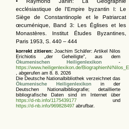
• Raymond Janin: La Géographie
ecclésiastique de l'Empire byzantin I: Le
Siège de Constantinople et le Patriarcat
œcuménique, Band 3: Les Églises et les
Monastères. Institut Études Byzantines,
Paris 1953, S. 440 – 444
korrekt zitieren:
Joachim Schäfer: Artikel
Nilos
Erichiotis „der Geheiligte”, aus dem
Ökumenischen Heiligenlexikon
-
https://www.heiligenlexikon.de/BiographienN/Nilos_E
, abgerufen am 8. 8. 2026
Die Deutsche Nationalbibliothek verzeichnet das
Ökumenische Heiligenlexikon
in der
Deutschen Nationalbibliografie; detaillierte
bibliografische Daten sind im Internet über
https://d-nb.info/1175439177
und
https://d-nb.info/969828497
abrufbar.