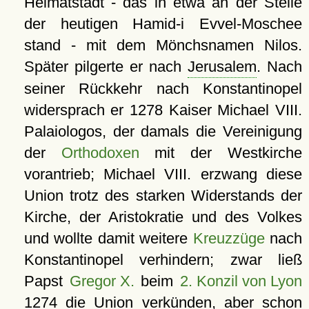
Heimatstadt - das in etwa an der Stelle
der heutigen Hamid-i Evvel-Moschee
stand - mit dem Mönchsnamen Nilos.
Später pilgerte er nach
Jerusalem
. Nach
seiner Rückkehr nach Konstantinopel
widersprach er 1278 Kaiser Michael VIII.
Palaiologos, der damals die Vereinigung
der
Orthodoxen
mit der Westkirche
vorantrieb; Michael VIII. erzwang diese
Union trotz des starken Widerstands der
Kirche, der Aristokratie und des Volkes
und wollte damit weitere
Kreuzzüge
nach
Konstantinopel verhindern; zwar ließ
Papst
Gregor X.
beim
2. Konzil von Lyon
1274 die Union verkünden, aber schon