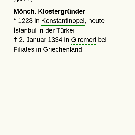
Mönch, Klostergründer
*
1228
in
Konstantinopel
, heute
Ístanbul in der Türkei
†
2. Januar 1334
in
Giromeri
bei
Filiates in Griechenland