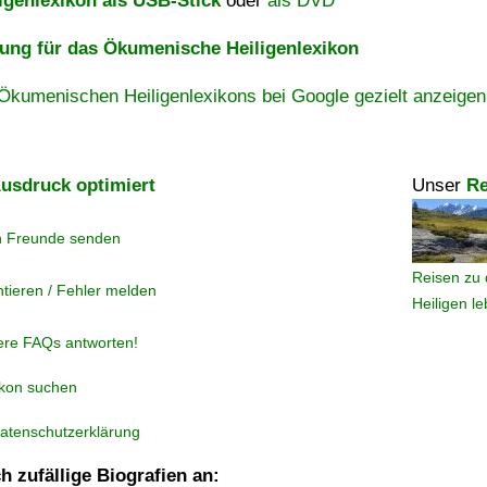
igenlexikon als USB-Stick
oder
als DVD
ng für das Ökumenische Heiligenlexikon
Ökumenischen Heiligenlexikons bei Google gezielt anzeigen
usdruck optimiert
Unser
Re
n Freunde senden
Reisen zu 
tieren / Fehler melden
Heiligen l
ere FAQs antworten!
ikon suchen
atenschutzerklärung
h zufällige Biografien an: