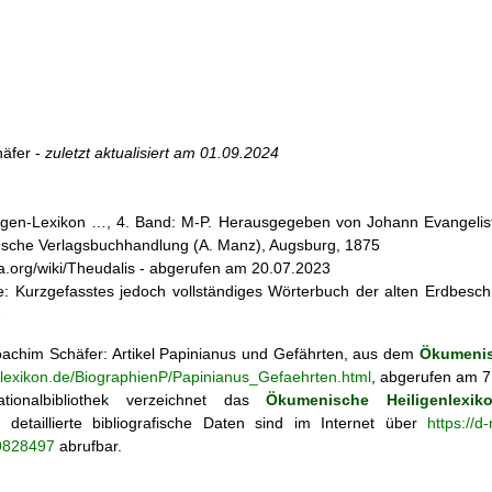
äfer -
zuletzt aktualisiert am
01.09.2024
iligen-Lexikon …, 4. Band: M-P. Herausgegeben von Johann Evangelist 
d'sche Verlagsbuchhandlung (A. Manz), Augsburg, 1875
dia.org/wiki/Theudalis - abgerufen am 20.07.2023
e: Kurzgefasstes jedoch vollständiges Wörterbuch der alten Erdbeschr
2
achim Schäfer: Artikel
Papinianus und Gefährten, aus dem
Ökumenis
enlexikon.de/BiographienP/Papinianus_Gefaehrten.html
, abgerufen am 7
tionalbibliothek verzeichnet das
Ökumenische Heiligenlexik
ie; detaillierte bibliografische Daten sind im Internet über
https://d
69828497
abrufbar.