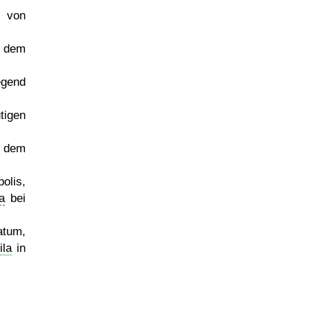
f von
 dem
egend
tigen
- dem
olis,
a
bei
atum,
ila
in