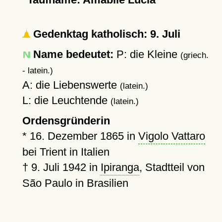
Gedenktag katholisch: 9. Juli
Name bedeutet:
P: die Kleine
(griech.
- latein.)
A: die Liebenswerte
(latein.)
L: die Leuchtende
(latein.)
Ordensgründerin
*
16. Dezember 1865
in
Vigolo Vattaro
bei Trient in Italien
†
9. Juli 1942
in
Ipiranga
, Stadtteil von
São Paulo in Brasilien