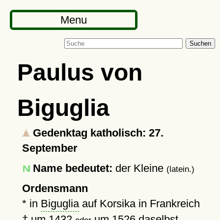
Menu
Suchen
Paulus von
Biguglia
Gedenktag katholisch: 27.
September
Name bedeutet:
der Kleine
(latein.)
Ordensmann
* in
Biguglia
auf Korsika in Frankreich
†
um 1432
um 1526
daselbst