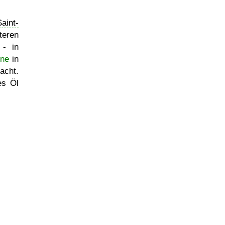
aint-
eren
 - in
ne
in
acht.
es Öl