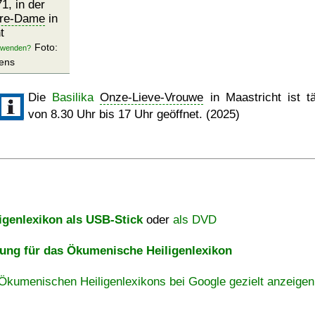
1, in der
otre-Dame
in
t
Foto:
ens
Die
Basilika
Onze-Lieve-Vrouwe
in Maastricht ist tä
von 8.30 Uhr bis 17 Uhr geöffnet. (2025)
igenlexikon als USB-Stick
oder
als DVD
ng für das Ökumenische Heiligenlexikon
Ökumenischen Heiligenlexikons bei Google gezielt anzeigen