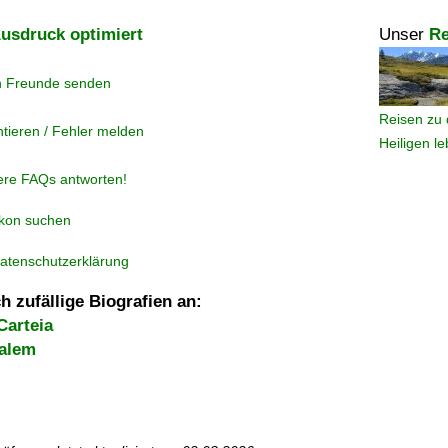
usdruck optimiert
Unser
Re
n Freunde senden
Reisen zu 
tieren / Fehler melden
Heiligen l
ere FAQs antworten!
ikon suchen
atenschutzerklärung
h zufällige Biografien an:
Carteia
Salem