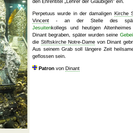
den Ehrentitel
Lehrer der Gläubigen
ein.
Perpetuus wurde in der damaligen
Kirche S
Vincent
- an der Stelle des spät
Jesuiten
kollegs und heutigen Altenheimes
Dinant begraben, später wurden seine
Gebei
die
Stiftskirche Notre-Dame
von Dinant gebr
Aus seinem Grab soll längere Zeit heilsam
geflossen sein.
Patron
von
Dinant