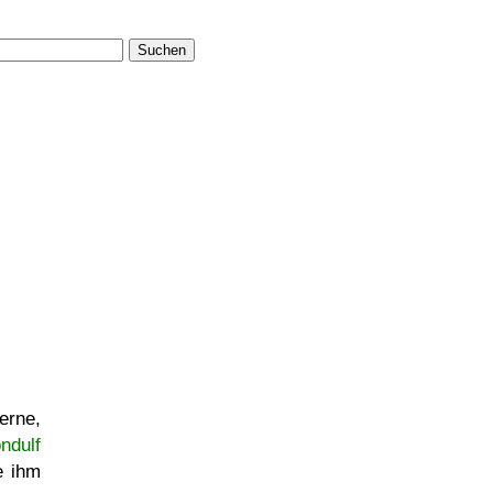
Suchen
erne,
ndulf
e ihm