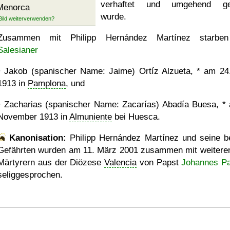
verhaftet und umgehend get
Menorca
wurde.
Zusammen mit Philipp Hernández Martínez starben
Salesianer
• Jakob (spanischer Name: Jaime) Ortíz Alzueta, * am 24
1913 in
Pamplona
, und
• Zacharias (spanischer Name: Zacarías) Abadía Buesa, *
November 1913 in
Almuniente
bei Huesca.
Kanonisation:
Philipp Hernández Martínez und seine b
Gefährten wurden am
11. März 2001
zusammen mit weitere
Märtyrern aus der Diözese
Valencia
von Papst
Johannes Pau
seliggesprochen.