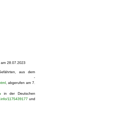
n am 28.07.2023
Gefährten, aus dem
-
html
, abgerufen am 7.
n
in der Deutschen
b.info/1175439177
und