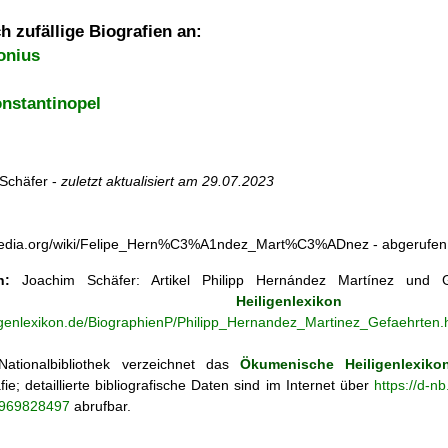
h zufällige Biografien an:
onius
onstantinopel
Schäfer -
zuletzt aktualisiert am
29.07.2023
ikipedia.org/wiki/Felipe_Hern%C3%A1ndez_Mart%C3%ADnez - abgerufe
n:
Joachim Schäfer: Artikel
Philipp Hernández Martínez und 
ischen Heiligenlexikon
ligenlexikon.de/BiographienP/Philipp_Hernandez_Martinez_Gefaehrten.
ationalbibliothek verzeichnet das
Ökumenische Heiligenlexiko
fie; detaillierte bibliografische Daten sind im Internet über
https://d-n
o/969828497
abrufbar.