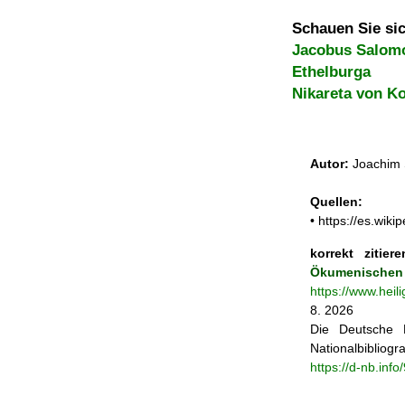
Schauen Sie sic
Jacobus Salom
Ethelburga
Nikareta von K
Autor:
Joachim 
Quellen:
• https://es.w
korrekt zitiere
Ökumen
https://www.hei
8. 2026
Die Deutsche N
Nationalbibliogra
https://d-nb.inf