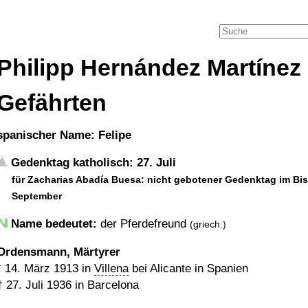
Philipp Hernández Martínez
Gefährten
spanischer Name: Felipe
Gedenktag katholisch: 27. Juli
für Zacharias Abadía Buesa: nicht gebotener Gedenktag im Bi
September
Name bedeutet:
der Pferdefreund
(griech.)
Ordensmann, Märtyrer
*
14. März 1913
in
Villena
bei Alicante in Spanien
†
27. Juli 1936
in Barcelona