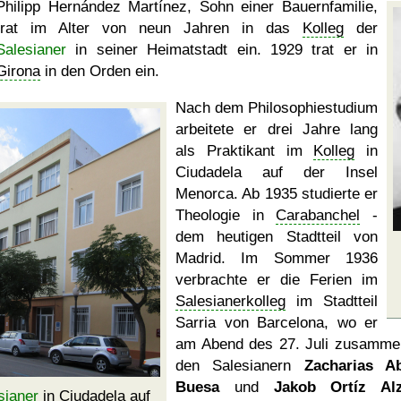
Philipp Hernández Martínez, Sohn einer Bauernfamilie,
trat im Alter von neun Jahren in das
Kolleg
der
Salesianer
in seiner Heimatstadt ein. 1929 trat er in
Girona
in den Orden ein.
Nach dem Philosophiestudium
arbeitete er drei Jahre lang
als Praktikant im
Kolleg
in
Ciudadela auf der Insel
Menorca. Ab 1935 studierte er
Theologie in
Carabanchel
-
dem heutigen Stadtteil von
Madrid. Im Sommer 1936
verbrachte er die Ferien im
Salesianerkolleg
im Stadtteil
Sarria von Barcelona, wo er
am Abend des 27. Juli zusamme
den Salesianern
Zacharias A
Buesa
und
Jakob Ortíz Alz
sianer
in Ciudadela auf