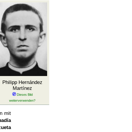
Philipp Hernández
Martínez
n mit
badía
ueta