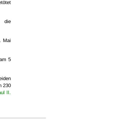
ötet
 die
. Mai
 am 5
eiden
n 230
l II.