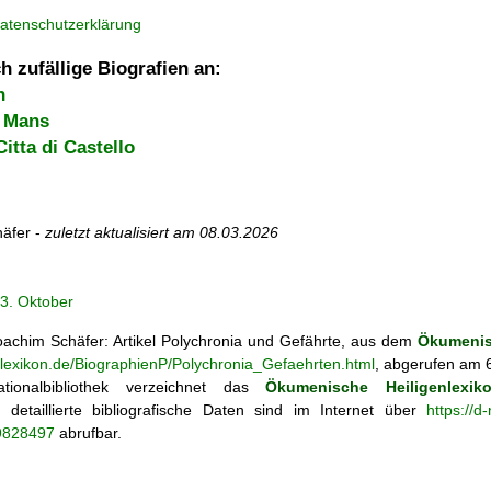
atenschutzerklärung
h zufällige Biografien an:
n
e Mans
tta di Castello
äfer -
zuletzt aktualisiert am
08.03.2026
3. Oktober
achim Schäfer: Artikel
Polychronia und Gefährte, aus dem
Ökumenis
nlexikon.de/BiographienP/Polychronia_Gefaehrten.html
, abgerufen am 6
tionalbibliothek verzeichnet das
Ökumenische Heiligenlexik
ie; detaillierte bibliografische Daten sind im Internet über
https://d
69828497
abrufbar.