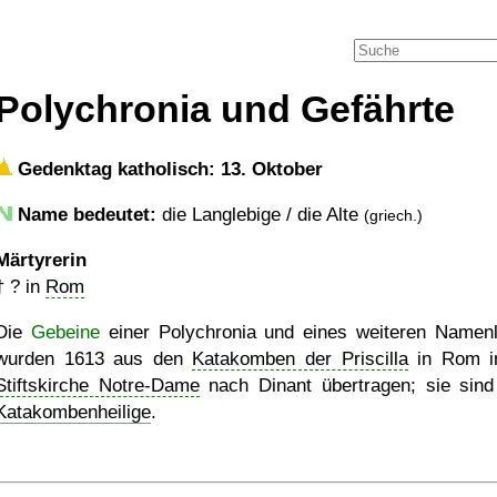
Polychronia und Gefährte
Gedenktag katholisch: 13. Oktober
Name bedeutet:
die Langlebige / die Alte
(griech.)
Märtyrerin
†
?
in
Rom
Die
Gebeine
einer Polychronia und eines weiteren Namen
wurden 1613 aus den
Katakomben der Priscilla
in Rom i
Stiftskirche Notre-Dame
nach Dinant übertragen; sie sind
Katakombenheilige
.