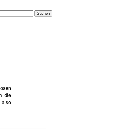
Suchen
losen
n die
 also