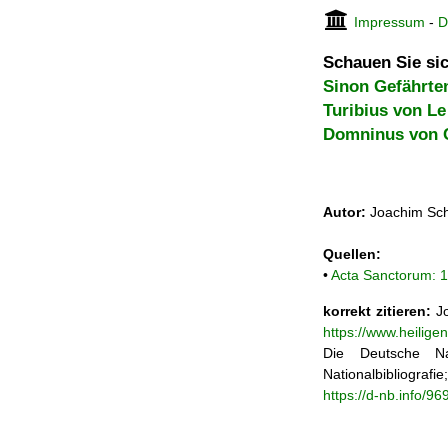
Impressum
-
D
Schauen Sie sic
Sinon Gefährte
Turibius von L
Domninus von Ci
Autor:
Joachim Sch
Quellen:
•
Acta Sanctorum: 1
korrekt zitieren:
Jo
https://www.heilige
Die Deutsche Na
Nationalbibliograf
https://d-nb.info/9