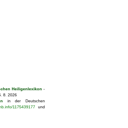
chen Heiligenlexikon
-
. 8. 2026
on
in der Deutschen
-nb.info/1175439177
und