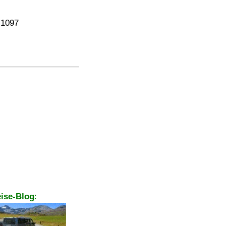
 1097
ise-Blog
: