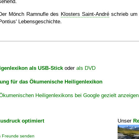
sehend.
Der Mönch Ramnufle des
Klosters Saint-André
schrieb um
Pontius' Lebensgeschichte.
igenlexikon als USB-Stick
oder
als DVD
ng für das Ökumenische Heiligenlexikon
Ökumenischen Heiligenlexikons bei Google gezielt anzeigen
usdruck optimiert
Unser
Re
n Freunde senden