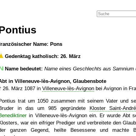
Pontius
französischer Name: Pons
Gedenktag katholisch: 26. März
Name bedeutet:
Name eines Geschlechts aus Samnium
Abt in Villeneuve-lès-Avignon, Glaubensbote
†
26. März 1087
in
Villeneuve-lès-Avignon
bei Avignon in Fr
Pontius trat um 1050 zusammen mit seinem Vater und s
Bruder in das um 985 gegründete
Kloster Saint-Andr
Benediktiner
in Villeneuve-lès-Avignon ein. Er wurde Abt s
Klosters, war ein eifriger Prediger und verbreitete den Glaub
der ganzen Gegend, heilte Besessene und machte B