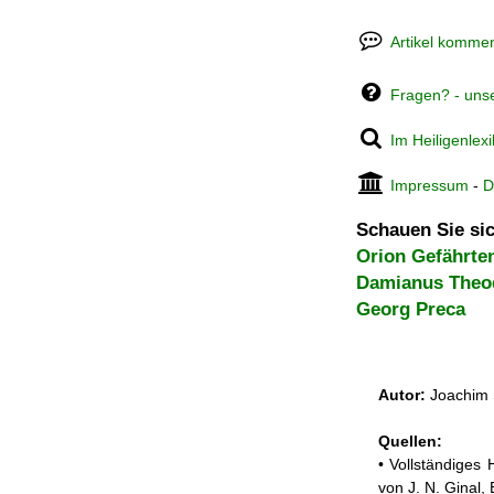
Artikel kommen
Fragen? - uns
Im Heiligenlex
Impressum
-
D
Schauen Sie sic
Orion Gefährte
Damianus Theo
Georg Preca
Autor:
Joachim 
Quellen:
• Vollständiges
von J. N. Ginal