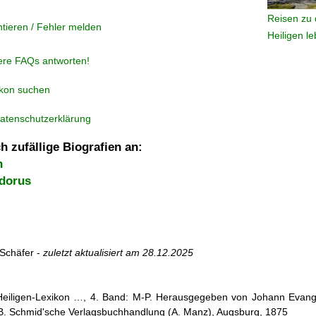
Reisen zu 
tieren / Fehler melden
Heiligen l
ere FAQs antworten!
ikon suchen
atenschutzerklärung
h zufällige Biografien an:
n
dorus
Schäfer -
zuletzt aktualisiert am
28.12.2025
 Heiligen-Lexikon …, 4. Band: M-P. Herausgegeben von Johann Evangel
, B. Schmid'sche Verlagsbuchhandlung (A. Manz), Augsburg, 1875