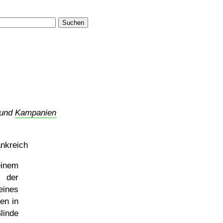
Suchen
 und
Kampanien
ankreich
einem
é
der
eines
en in
linde