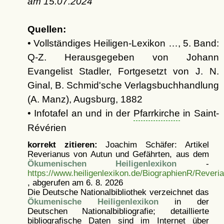
am
15.07.2024
Quellen:
• Vollständiges Heiligen-Lexikon …, 5. Band:
Q-Z. Herausgegeben von Johann
Evangelist Stadler, Fortgesetzt von J. N.
Ginal, B. Schmid'sche Verlagsbuchhandlung
(A. Manz), Augsburg, 1882
• Infotafel an und in der
Pfarrkirche
in Saint-
Révérien
korrekt zitieren:
Joachim Schäfer: Artikel
Reverianus von Autun und Gefährten, aus dem
Ökumenischen Heiligenlexikon
-
https://www.heiligenlexikon.de/BiographienR/Rever
, abgerufen am 6. 8. 2026
Die Deutsche Nationalbibliothek verzeichnet das
Ökumenische Heiligenlexikon
in der
Deutschen Nationalbibliografie; detaillierte
bibliografische Daten sind im Internet über