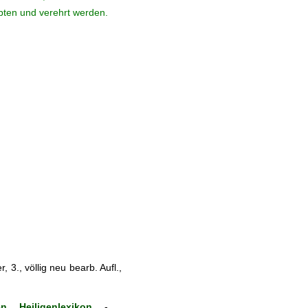
ebten und verehrt werden.
 3., völlig neu bearb. Aufl.,
n Heiligenlexikon
-