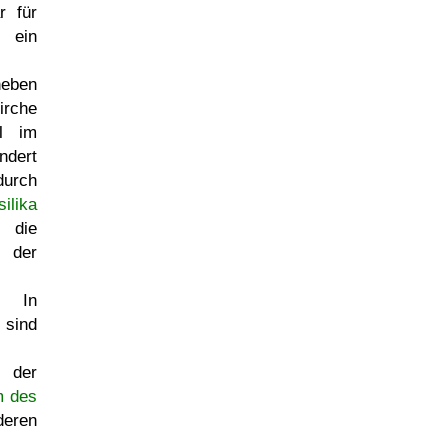
 für
ein
neben
irche
l im
ndert
durch
silika
 die
er
. In
 sind
s der
m des
eren