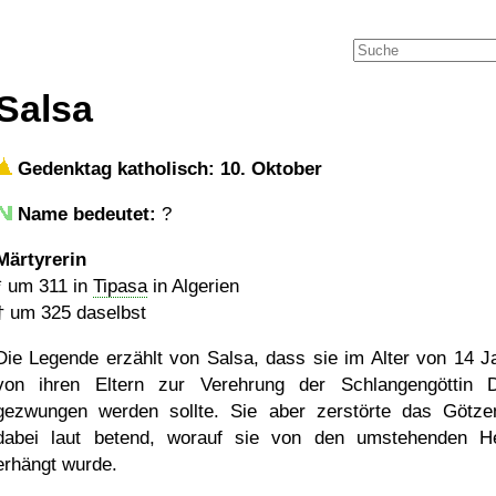
Salsa
Gedenktag katholisch: 10. Oktober
Name bedeutet:
?
Märtyrerin
*
um 311
in
Tipasa
in Algerien
†
um 325
daselbst
Die Legende erzählt von Salsa, dass sie im Alter von 14 J
von ihren Eltern zur Verehrung der Schlangengöttin 
gezwungen werden sollte. Sie aber zerstörte das Götzen
dabei laut betend, worauf sie von den umstehenden H
erhängt wurde.