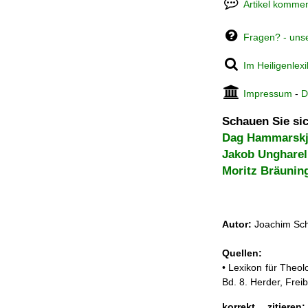
Artikel kommen
Fragen? - uns
Im Heiligenlex
Impressum
-
D
Schauen Sie sic
Dag Hammarskj
Jakob Ungharel
Moritz Bräunin
Autor:
Joachim Sch
Quellen:
• Lexikon für Theol
Bd. 8. Herder, Frei
korrekt zitieren: