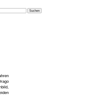
Suchen
ahren
Drago
bild,
eiden