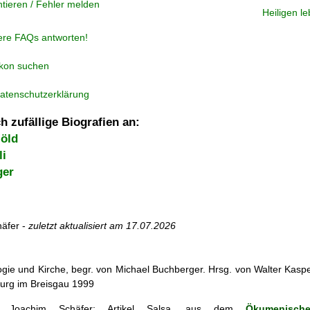
tieren / Fehler melden
Heiligen l
ere FAQs antworten!
ikon suchen
atenschutzerklärung
h zufällige Biografien an:
öld
li
ger
äfer -
zuletzt aktualisiert am
17.07.2026
ogie und Kirche, begr. von Michael Buchberger. Hrsg. von Walter Kasper,
burg im Breisgau 1999
Joachim Schäfer: Artikel
Salsa, aus dem
Ökumenische