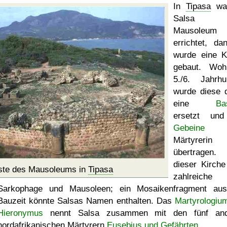
In
Tipasa
war
Salsa 
Mausoleum
errichtet, da
wurde eine K
gebaut. Woh
5./6. Jahrhu
wurde diese 
eine
Ba
ersetzt und
Gebeine
d
Märtyrerin
übertragen
dieser Kirche
ste des Mausoleums in
Tipasa
zahlreiche
Sarkophage und Mausoleen; ein Mosaikenfragment au
Bauzeit könnte Salsas Namen enthalten. Das
Martyrologiu
Hieronymus
nennt Salsa zusammen mit den fünf and
nordafrikanischen Märtyrern
Eusebius und Gefährten
.