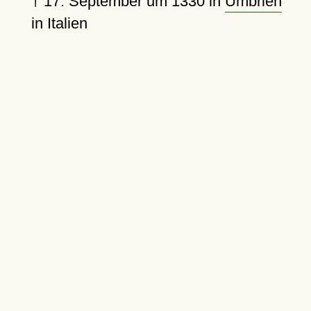
†
17. September um 1330
in
Umbrien
in Italien