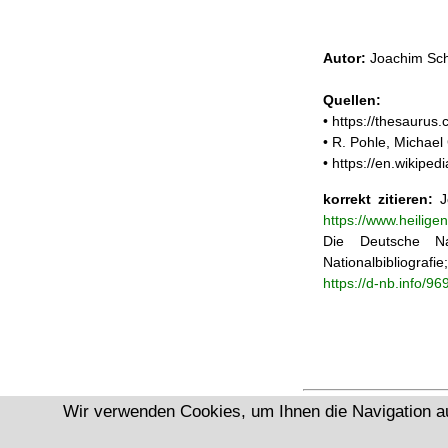
Autor:
Joachim Sch
Quellen:
• https://thesauru
• R. Pohle, Michae
• https://en.wikipe
korrekt zitieren:
Jo
https://www.heilig
Die Deutsche Na
Nationalbibliograf
https://d-nb.info/9
Wir verwenden Cookies, um Ihnen die Navigation a