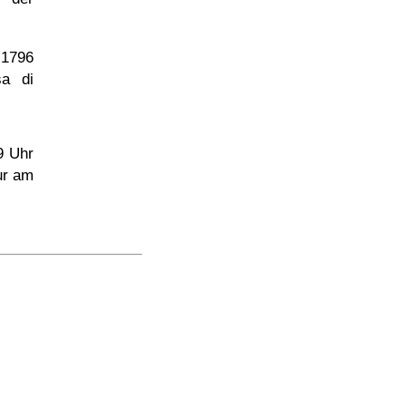
 1796
sa di
9 Uhr
ur am