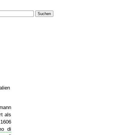
Suchen
alien
smann
t als
 1606
mo di