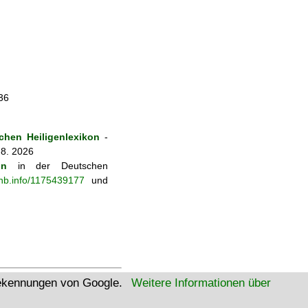
36
hen Heiligenlexikon
-
 8. 2026
on
in der Deutschen
-nb.info/1175439177
und
tekennungen von Google.
Weitere Informationen über
W3C Html
W3C CSS