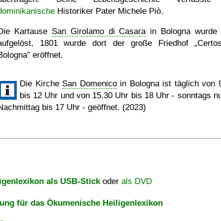
dominikanische
Historiker Pater Michele Piò.
Die Kartause
San Girolamo di Casara
in Bologna wurde
aufgelöst, 1801 wurde dort der große Friedhof
Certo
Bologna
eröffnet.
Die Kirche
San Domenico
in Bologna ist täglich von 
bis 12 Uhr und von 15.30 Uhr bis 18 Uhr - sonntags n
Nachmittag bis 17 Uhr - geöffnet. (2023)
igenlexikon als USB-Stick
oder
als DVD
ng für das Ökumenische Heiligenlexikon