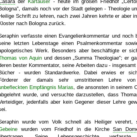
Casara
der
Kartäuser
- heute im großen Friedhof
Certo
Bologna
, damals noch vor der Stadt gelegen - Theologie un
Heilige Schrift zu lehren, nach zwei Jahren kehrte er aber in
Kloster nach Bologna zurück.
Seraphin verfasste einen Evangelienkommentar und noch b
seine letzten Lebenstage einen Psalmenkommentar sowi
apologetisches Werk. Besonders aber beschäftigte er sic
Thomas von Aquin
und dessen
Summa Theologiae
; er ga
deren bester Kommentator, seine Arbeiten dazu - insgesamt
Bücher - wurden Standardwerke. Dabei erwies er sic
Förderer der damals sehr umstrittenen Lehre von
unbefleckten Empfängnis Marias
, die ansonsten in seinem 
abgelehnt wurde, und versuchte darzustellen, dass Thoma
Verteidiger, jedenfalls aber kein Gegener dieser Lehre ge
sei.
Seraphin wurde vom Volk schnell als Heiliger verehrt, 
Gebeine
wurden vom Friedhof in die Kirche
San Dome
übertragen. Seine Lebensgeschichte verfasste