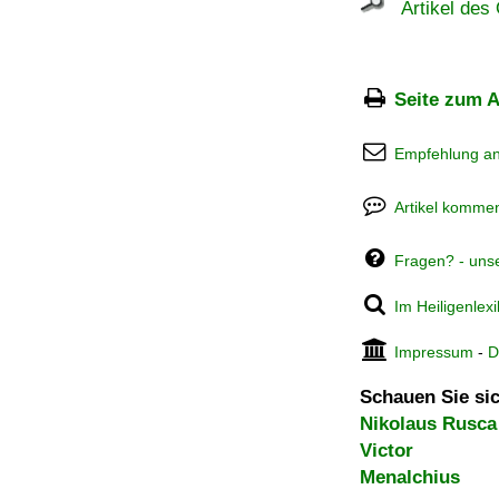
Artikel des 
Seite zum A
Empfehlung a
Artikel kommen
Fragen? - uns
Im Heiligenlex
Impressum
-
D
Schauen Sie sic
Nikolaus Rusca
Victor
Menalchius