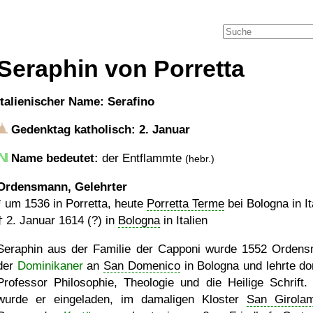
Seraphin von Porretta
italienischer Name: Serafino
Gedenktag katholisch: 2. Januar
Name bedeutet:
der Entflammte
(hebr.)
Ordensmann, Gelehrter
*
um 1536
in Porretta, heute
Porretta Terme
bei Bologna in It
†
2. Januar 1614 (?)
in
Bologna
in Italien
Seraphin aus der Familie der Capponi wurde 1552 Orden
der
Dominikaner
an
San Domenico
in Bologna und lehrte dor
Professor Philosophie, Theologie und die Heilige Schrift.
wurde er eingeladen, im damaligen Kloster
San Girola