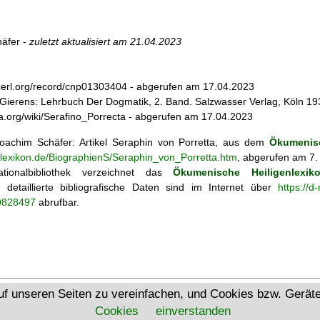
äfer -
zuletzt aktualisiert am
21.04.2023
s.cerl.org/record/cnp01303404 - abgerufen am 17.04.2023
l Gierens: Lehrbuch Der Dogmatik, 2. Band. Salzwasser Verlag, Köln 19
dia.org/wiki/Serafino_Porrecta - abgerufen am 17.04.2023
achim Schäfer: Artikel
Seraphin von Porretta, aus dem
Ökumenisc
enlexikon.de/BiographienS/Seraphin_von_Porretta.htm
, abgerufen am 7.
tionalbibliothek verzeichnet das
Ökumenische Heiligenlexik
ie; detaillierte bibliografische Daten sind im Internet über
https://d
69828497
abrufbar.
Ökumenisches Heiligenlexikon
uf unseren Seiten zu vereinfachen, und Cookies bzw. Gerä
Cookies
einverstanden