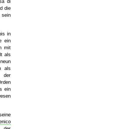
sa di
d die
 sein
is in
e ein
h mit
lt als
 neun
h als
 der
Orden
s ein
wesen
seine
nico
 der