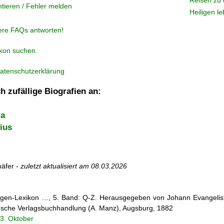
Reisen zu 
tieren / Fehler melden
Heiligen l
ere FAQs antworten!
ikon suchen
atenschutzerklärung
h zufällige Biografien an:
ra
tius
äfer -
zuletzt aktualisiert am
08.03.2026
iligen-Lexikon …, 5. Band: Q-Z. Herausgegeben von Johann Evangelist 
d'sche Verlagsbuchhandlung (A. Manz), Augsburg, 1882
3. Oktober