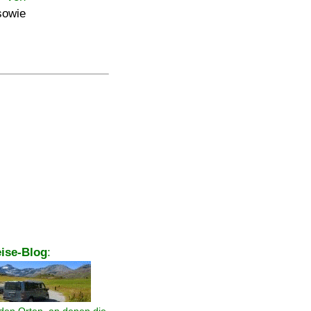
sowie
ise-Blog
: