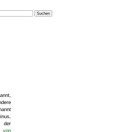
Suchen
annt,
ndere
nannt
inus,
, der
n von