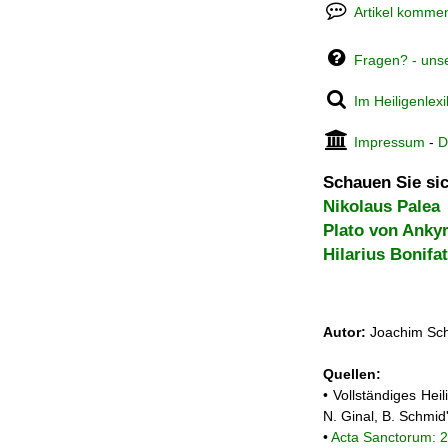
Artikel kommen
Fragen? - uns
Im Heiligenlex
Impressum
-
D
Schauen Sie sic
Nikolaus Palea
Plato von Anky
Hilarius Bonifa
Autor:
Joachim Sch
Quellen:
• Vollständiges He
N. Ginal, B. Schmi
•
Acta Sanctorum: 2