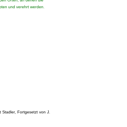
den Orten, an denen die
ebten und verehrt werden.
Stadler, Fortgesetzt von J.