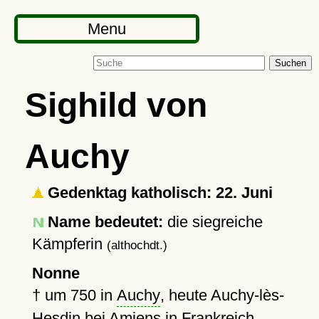
Menu
Suchen
Sighild von
Auchy
Gedenktag katholisch: 22. Juni
Name bedeutet:
die siegreiche
Kämpferin
(althochdt.)
Nonne
†
um 750
in
Auchy
, heute Auchy-lès-
Hesdin bei Amiens in Frankreich